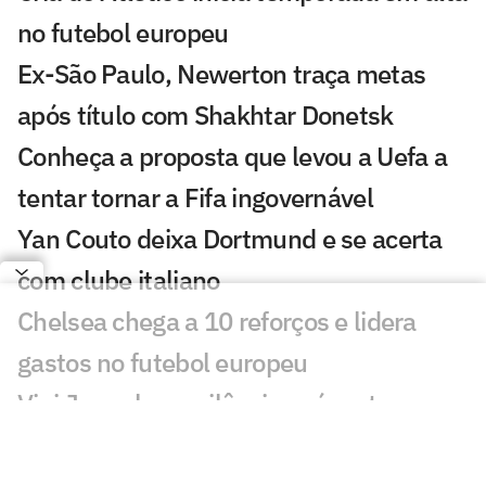
no futebol europeu
Ex-São Paulo, Newerton traça metas
após título com Shakhtar Donetsk
Conheça a proposta que levou a Uefa a
tentar tornar a Fifa ingovernável
Yan Couto deixa Dortmund e se acerta
com clube italiano
Chelsea chega a 10 reforços e lidera
gastos no futebol europeu
Vini Jr quebra o silêncio após retorno ao
Real Madrid