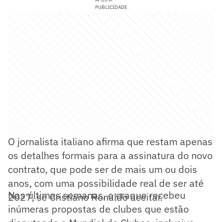
PUBLICIDADE
O jornalista italiano afirma que restam apenas
os detalhes formais para a assinatura do novo
contrato, que pode ser de mais um ou dois
anos, com uma possibilidade real de ser até
Nas últimas semanas, o craque recebeu
2027, se Cristiano Ronaldo aceitar.
inúmeras propostas de clubes que estão