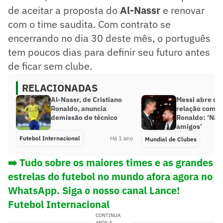
de aceitar a proposta do
Al-Nassr
e renovar
com o time saudita. Com contrato se
encerrando no dia 30 deste mês, o português
tem poucos dias para definir seu futuro antes
de ficar sem clube.
RELACIONADAS
Al-Nassr, de Cristiano
Messi abre o j
Ronaldo, anuncia
relação com C
demissão de técnico
Ronaldo: ‘Nã
amigos’
Futebol Internacional
Há 1 ano
Mundial de Clubes
➡️ Tudo sobre os maiores times e as grandes
estrelas do futebol no mundo afora agora no
WhatsApp. Siga o nosso canal Lance!
Futebol Internacional
CONTINUA
APÓS A