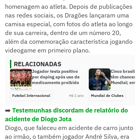
homenagem ao atleta. Depois de publicações
nas redes sociais, os Dragões lançaram uma
camisa especial, com fotos do atleta ao longo
de sua carreira, dentro de um número 20,
além da comemoração característica jogando
videogame em primeiro plano.
RELACIONADAS
Jogador testa positivo
Cinco brasilei
por doping após uso de
têm chances d
medicamento proibido
Mundial; ente
Futebol Internacional
Há 1 ano
Mundial de Clubes
➡️
Testemunhas discordam de relatório do
acidente de Diogo Jota
Diogo, que faleceu em acidente de carro junto
ao irmão, o também jogador André Silva, era