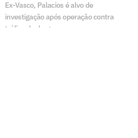
Ex-Vasco, Palacios é alvo de
investigação após operação contra
tráfico de drogas
Cidades-sede dos EUA cobram Fifa por
promessa milionária feita para a Copa do
Mundo de 2026
Premier League tem recorde de novos
técnicos em início de temporada
Kerolin é anunciada pelo Barcelona e se
torna maior transferência do clube no
feminino
Espanha define volta após título