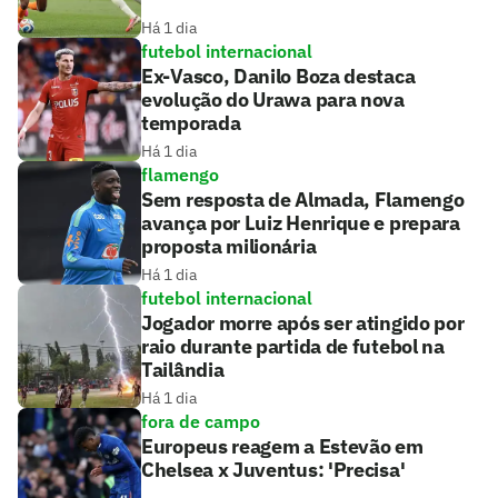
Há 1 dia
futebol internacional
Ex-Vasco, Danilo Boza destaca
evolução do Urawa para nova
temporada
Há 1 dia
flamengo
Sem resposta de Almada, Flamengo
avança por Luiz Henrique e prepara
proposta milionária
Há 1 dia
futebol internacional
Jogador morre após ser atingido por
raio durante partida de futebol na
Tailândia
Há 1 dia
fora de campo
Europeus reagem a Estevão em
Chelsea x Juventus: 'Precisa'