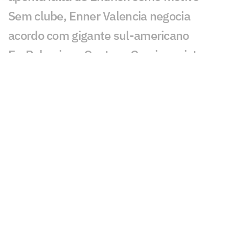
Sem clube, Enner Valencia negocia
acordo com gigante sul-americano
Ex-Palmeiras, Gustavo Garcia projeta
nova temporada pelo Famalicão
Seleção Brasileira Sub-20 inicia
preparação na Granja Comary com foco
no Sul-Americano
Espanhóis repercutem supostas
exigências de Memphis ao Corinthians:
'Enlouqueceu'
Rick brilha em goleada do Talleres e