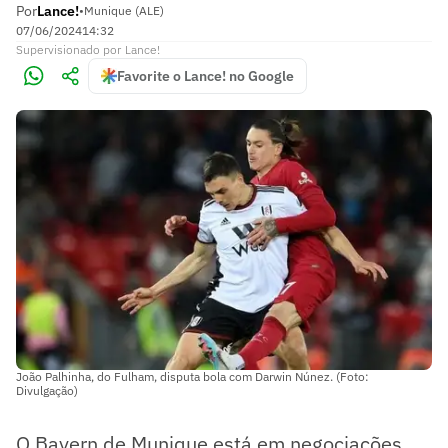
Por
Lance!
•
Munique (ALE)
07/06/2024
14:32
Supervisionado
por
Lance!
Favorite o Lance! no Google
João Palhinha, do Fulham, disputa bola com Darwin Núnez. (Foto:
Divulgação)
O Bayern de Munique está em negociações