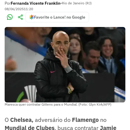
Por
Fernanda Vicente Franklin
•
Rio de Janeiro (RJ)
08/06/2025
11:20
Favorite o Lance! no Google
Maresca quer contratar Gittens para o Mundial. (Foto: Glyn Kirk/AFP)
O
Chelsea,
adversário do
Flamengo
no
Mundial de Clubes
, busca contratar
Jamie