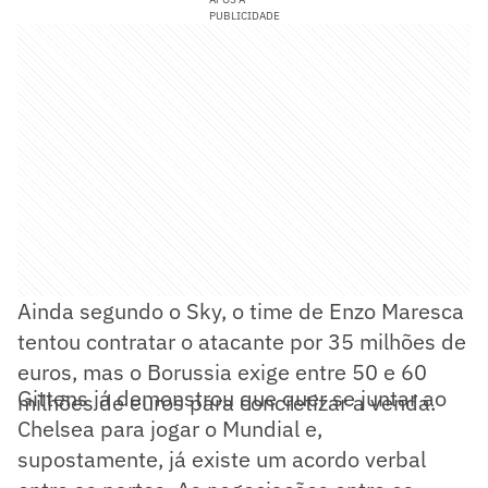
PUBLICIDADE
Ainda segundo o Sky, o time de Enzo Maresca
tentou contratar o atacante por 35 milhões de
euros, mas o Borussia exige entre 50 e 60
Gittens já demonstrou que quer se juntar ao
milhões de euros para concretizar a venda.
Chelsea para jogar o Mundial e,
supostamente, já existe um acordo verbal