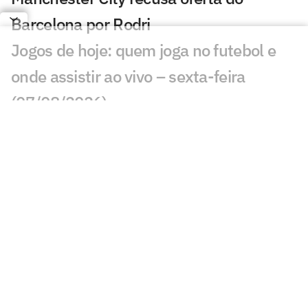
Barcelona por Rodri
Jogos de hoje: quem joga no futebol e
onde assistir ao vivo – sexta-feira
(07/08/2026)
Ex-Fluminense entra na mira de
Manchester United e Arsenal, diz jornal
Veja gols em Bayern de Munique x
Aston Villa: João Gomes diminui
Liverpool x Monaco: onde assistir,
horário e prováveis escalações
Lúcio de Castro: Fifa, Infantino e o