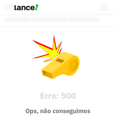
Erro:
500
Ops, não conseguimos