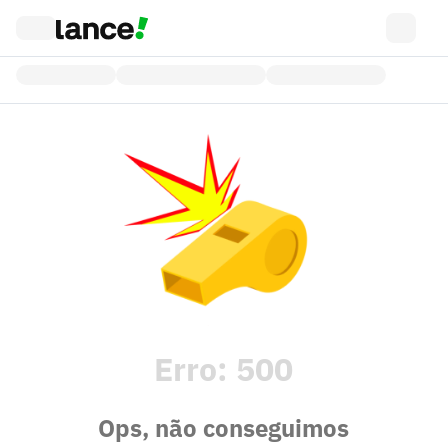
Erro:
500
Ops, não conseguimos