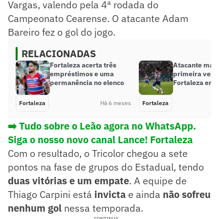
Vargas, valendo pela 4ª rodada do
Campeonato Cearense. O atacante Adam
Bareiro fez o gol do jogo.
RELACIONADAS
Fortaleza acerta três
Atacante marc
empréstimos e uma
primeira vez 
permanência no elenco
Fortaleza em 
Fortaleza
Há 6 meses
Fortaleza
➡️ Tudo sobre o Leão agora no WhatsApp.
Siga o nosso novo canal Lance! Fortaleza
Com o resultado, o Tricolor chegou a sete
pontos na fase de grupos do Estadual, tendo
duas vitórias e um empate
. A equipe de
Thiago Carpini está
invicta
e ainda
não sofreu
nenhum gol
nessa temporada.
CONTINUA