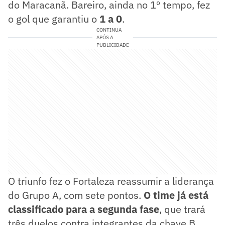
do Maracanã. Bareiro, ainda no 1º tempo, fez
o gol que garantiu o
1 a 0
.
CONTINUA
APÓS A
PUBLICIDADE
O triunfo fez o Fortaleza reassumir a liderança
do Grupo A, com sete pontos.
O time já está
classificado para a segunda fase
, que trará
três duelos contra integrantes da chave B.