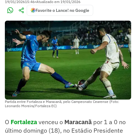
19/01/2026
15:46
•
Atualizado em
19/01/2026
Favorite o Lance! no Google
Partida entre Fortaleza e Maracanã, pelo Campeonato Cearense (Foto:
Leonardo Moreira/Fortaleza EC)
O
Fortalez
a
venceu o
Maracanã
por 1 a 0 no
último domingo (18), no Estádio Presidente