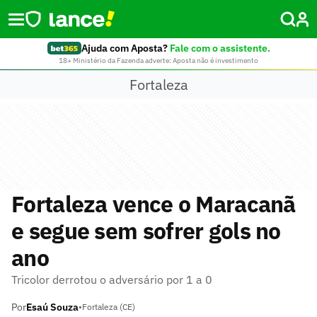
Ajuda com Aposta?
Fale com o assistente.
18+ Ministério da Fazenda adverte: Aposta não é investimento
Fortaleza
Fortaleza vence o Maracanã
e segue sem sofrer gols no
ano
Tricolor derrotou o adversário por 1 a 0
Por
Esaú Souza
•
Fortaleza (CE)