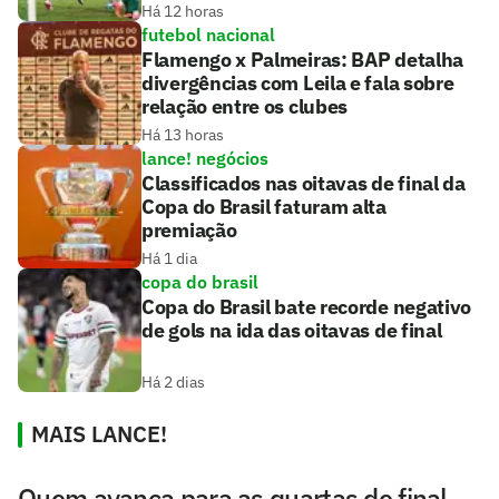
Há 12 horas
futebol nacional
Flamengo x Palmeiras: BAP detalha
divergências com Leila e fala sobre
relação entre os clubes
Há 13 horas
lance! negócios
Classificados nas oitavas de final da
Copa do Brasil faturam alta
premiação
Há 1 dia
copa do brasil
Copa do Brasil bate recorde negativo
de gols na ida das oitavas de final
Há 2 dias
MAIS LANCE!
Quem avança para as quartas de final