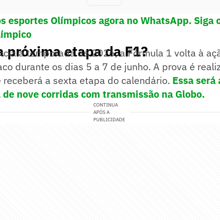
os esportes Olímpicos agora no WhatsApp. Siga 
límpico
a próxima etapa da F1?
ncia à temporada de 2026, a Fórmula 1 volta à aç
o durante os dias 5 a 7 de junho. A prova é reali
 receberá a sexta etapa do calendário.
Essa será 
de nove corridas com transmissão na Globo.
CONTINUA
APÓS A
PUBLICIDADE