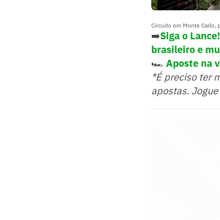
Circuito em Monte Carlo,
➡️
Siga o Lance
brasileiro e m
🏎️
Aposte na vi
*É preciso ter 
apostas. Jogue