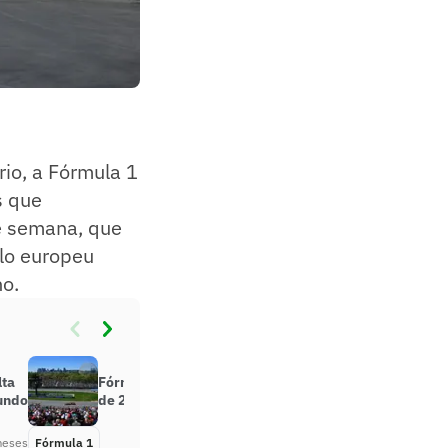
io, a Fórmula 1
s que
e semana, que
lo europeu
o.
lta
Fórmula 1 abandona atualização
Mundo
de 2026 no GP de Mônaco
meses
Fórmula 1
Há 2 meses