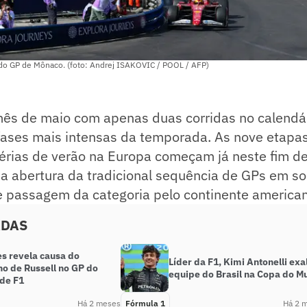
 do GP de Mônaco. (foto: Andrej ISAKOVIC / POOL / AFP)
ês de maio com apenas duas corridas no calendár
 fases mais intensas da temporada. As nove etapa
érias de verão na Europa começam já neste fim d
 abertura da tradicional sequência de GPs em so
 passagem da categoria pelo continente american
ADAS
s revela causa do
Líder da F1, Kimi Antonelli exa
o de Russell no GP do
equipe do Brasil na Copa do 
de F1
Há 2 meses
Fórmula 1
Há 2 