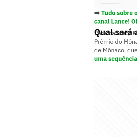
➡️
Tudo sobre 
canal Lance! O
Qual será 
Para dar sequê
Prêmio do Mônac
de Mônaco, que
uma sequência 