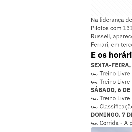
Na liderança de
Pilotos com 13
Russell, aparec
Ferrari, em ter
E os horár
SEXTA-FEIRA,
🏎️ Treino Livre
🏎️ Treino Livre
SÁBADO, 6 DE
🏎️ Treino Livre
🏎️ Classificaçã
DOMINGO, 7 D
🏎️ Corrida - A 