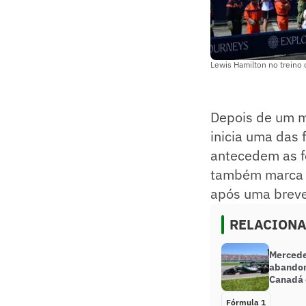
Lewis Hamilton no treino
Depois de um m
inicia uma das
antecedem as f
também marca a
após uma breve
RELACION
Mercede
abandon
Canadá 
Fórmula 1