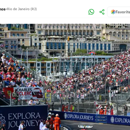
mos
•
Rio de Janeiro (RJ)
Favorit