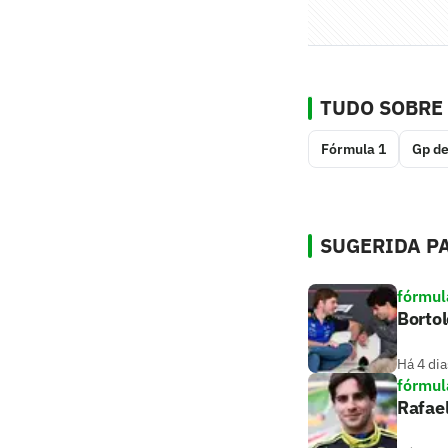
TUDO SOBRE
Fórmula 1
Gp d
SUGERIDA PA
fórmul
Bortol
Há 4 dia
fórmul
Rafael