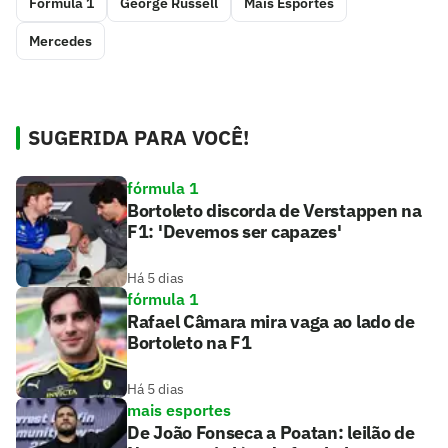
Fórmula 1
George Russell
Mais Esportes
Mercedes
SUGERIDA PARA VOCÊ!
fórmula 1
Bortoleto discorda de Verstappen na
F1: 'Devemos ser capazes'
Há 5 dias
fórmula 1
Rafael Câmara mira vaga ao lado de
Bortoleto na F1
Há 5 dias
mais esportes
De João Fonseca a Poatan: leilão de