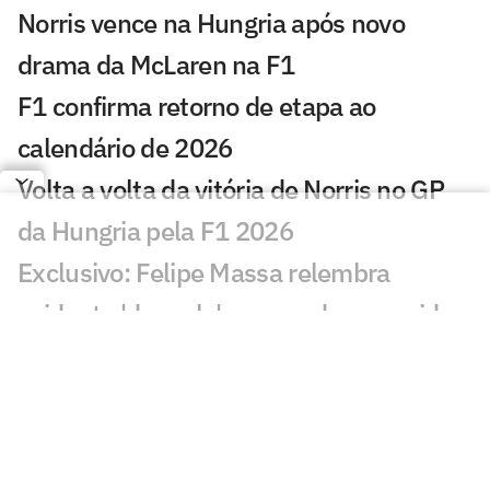
Norris vence na Hungria após novo
drama da McLaren na F1
F1 confirma retorno de etapa ao
calendário de 2026
Volta a volta da vitória de Norris no GP
da Hungria pela F1 2026
Exclusivo: Felipe Massa relembra
acidente 'da mola' que mudou sua vida
na F1
Fórmula 1 hoje: horários e onde assistir
ao GP da Hungria neste domingo (26)
GP da Hungria: saiba como ficou o grid