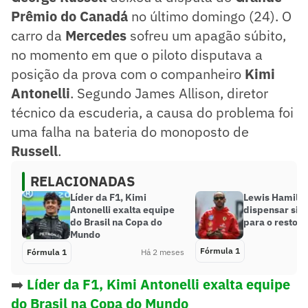
Prêmio do Canadá
no último domingo (24). O
carro da
Mercedes
sofreu um apagão súbito,
no momento em que o piloto disputava a
posição da prova com o companheiro
Kimi
Antonelli
. Segundo James Allison, diretor
técnico da escuderia, a causa do problema foi
uma falha na bateria do monoposto de
Russell
.
RELACIONADAS
Líder da F1, Kimi
Lewis Hamilto
Antonelli exalta equipe
dispensar sim
do Brasil na Copa do
para o resto d
Mundo
Fórmula 1
Fórmula 1
Há 2 meses
➡️
Líder da F1, Kimi Antonelli exalta equipe
do Brasil na Copa do Mundo