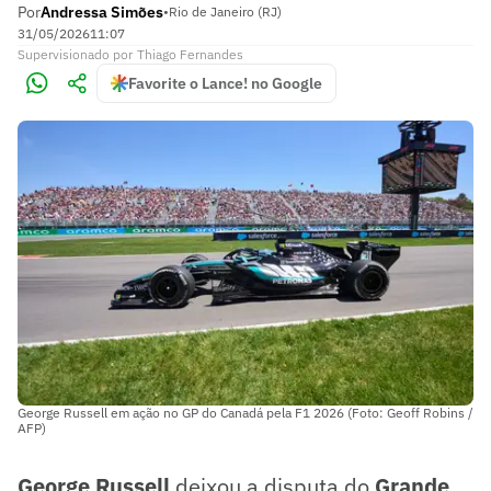
Por
Andressa Simões
•
Rio de Janeiro (RJ)
31/05/2026
11:07
Supervisionado
por
Thiago Fernandes
Favorite o Lance! no Google
George Russell em ação no GP do Canadá pela F1 2026 (Foto: Geoff Robins /
AFP)
George Russell
deixou a disputa do
Grande