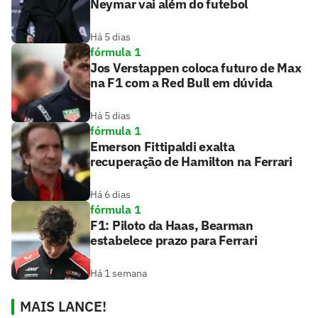
Neymar vai além do futebol
Há 5 dias
fórmula 1
Jos Verstappen coloca futuro de Max
na F1 com a Red Bull em dúvida
Há 5 dias
fórmula 1
Emerson Fittipaldi exalta
recuperação de Hamilton na Ferrari
Há 6 dias
fórmula 1
F1: Piloto da Haas, Bearman
estabelece prazo para Ferrari
Há 1 semana
MAIS LANCE!