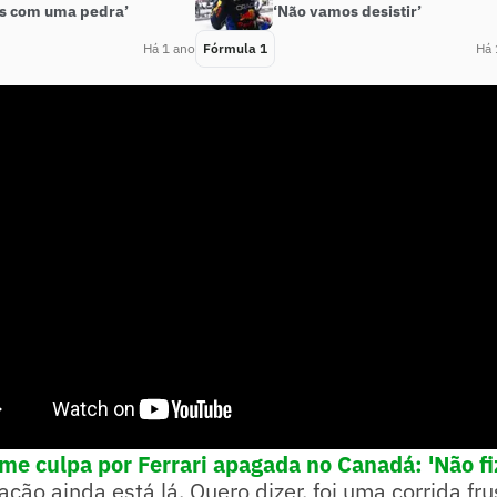
s com uma pedra’
‘Não vamos desistir’
Há 1 ano
Fórmula 1
Há 
me culpa por Ferrari apagada no Canadá: 'Não fi
ção ainda está lá. Quero dizer, foi uma corrida fru