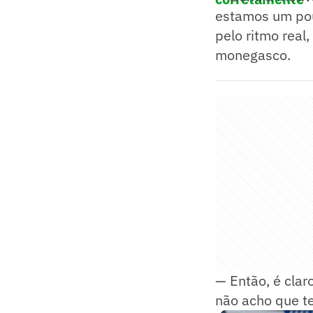
estamos um pou
pelo ritmo real
monegasco.
— Então, é clar
não acho que t