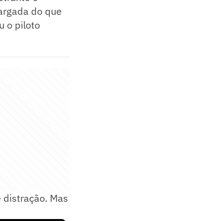
largada do que
u o piloto
e distração. Mas