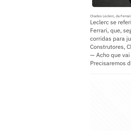
Charles Leclerc, da Ferra
Leclerc se ref
Ferrari, que, s
corridas para j
Construtores, C
— Acho que vai 
Precisaremos d