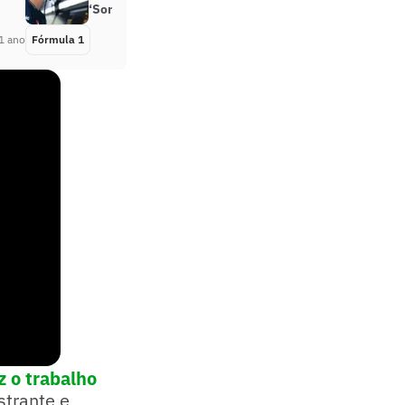
‘Somos rivais’
1 ano
Fórmula 1
Há 1 ano
z o trabalho
strante e