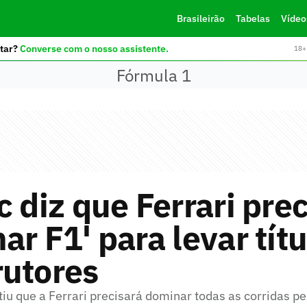
Brasileirão
Tabelas
Vídeo
tar?
Converse com o nosso assistente.
18+ 
Fórmula 1
c diz que Ferrari pre
ar F1' para levar tít
rutores
u que a Ferrari precisará dominar todas as corridas pel