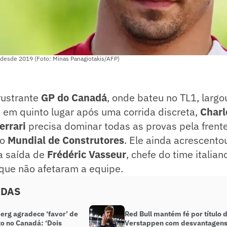
ri desde 2019 (Foto: Minas Panagiotakis/AFP)
rustrante
GP do Canadá
, onde bateu no TL1, larg
 em quinto lugar após uma corrida discreta,
Charl
errari
precisa dominar todas as provas pela frent
no
Mundial de Construtores
. Ele ainda acrescento
a saída de
Frédéric Vasseur
, chefe do time italia
 que não afetaram a equipe.
ADAS
erg agradece ‘favor’ de
Red Bull mantém fé por título 
to no Canadá: ‘Dois
Verstappen com desvantagens