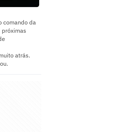
 do comando da
s próximas
de
muito atrás.
ou.