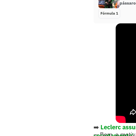
pássaro
Fórmula 1
➡️
Leclerc assu
— Bem, a motiva
corretamente'