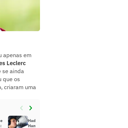
ou apenas em
es Leclerc
e se ainda
u que os
no, criaram uma
de
Hadjar vê relação de respeito com
:
Hamilton, mas rejeita ajuda: