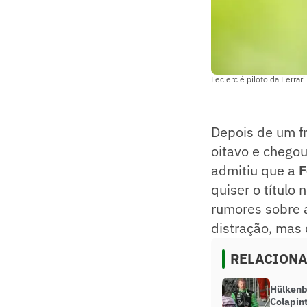
Leclerc é piloto da Ferra
Depois de um f
oitavo e chegou
admitiu que a
F
quiser o título 
rumores sobre 
distração, mas
RELACION
Hülkenb
Colapin