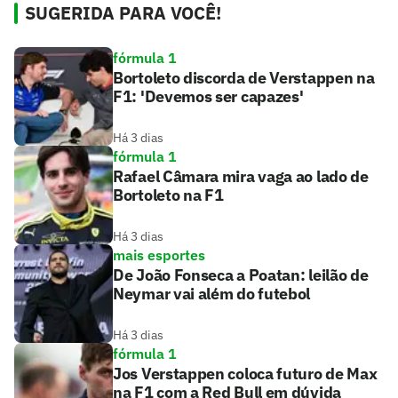
SUGERIDA PARA VOCÊ!
fórmula 1
Bortoleto discorda de Verstappen na
F1: 'Devemos ser capazes'
Há 3 dias
fórmula 1
Rafael Câmara mira vaga ao lado de
Bortoleto na F1
Há 3 dias
mais esportes
De João Fonseca a Poatan: leilão de
Neymar vai além do futebol
Há 3 dias
fórmula 1
Jos Verstappen coloca futuro de Max
na F1 com a Red Bull em dúvida