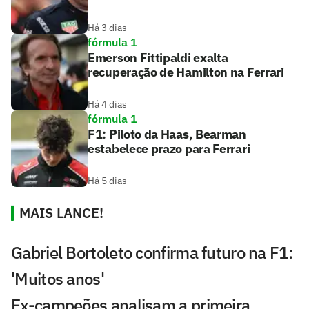
Há 3 dias
fórmula 1
Emerson Fittipaldi exalta
recuperação de Hamilton na Ferrari
Há 4 dias
fórmula 1
F1: Piloto da Haas, Bearman
estabelece prazo para Ferrari
Há 5 dias
MAIS LANCE!
Gabriel Bortoleto confirma futuro na F1:
'Muitos anos'
Ex-campeões analisam a primeira