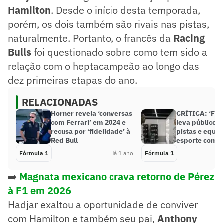
Hamilton
. Desde o início desta temporada,
porém, os dois também são rivais nas pistas,
naturalmente. Portanto, o francês da
Racing
Bulls
foi questionado sobre como tem sido a
relação com o heptacampeão ao longo das
dez primeiras etapas do ano.
RELACIONADAS
Horner revela ‘conversas
CRÍTICA: ‘F1: 
com Ferrari’ em 2024 e
leva público p
recusa por ‘fidelidade’ à
pistas e equil
Red Bull
esporte com 
Fórmula 1
Há 1 ano
Fórmula 1
➡️
Magnata mexicano crava retorno de Pérez
à F1 em 2026
Hadjar exaltou a oportunidade de conviver
com Hamilton e também seu pai,
Anthony