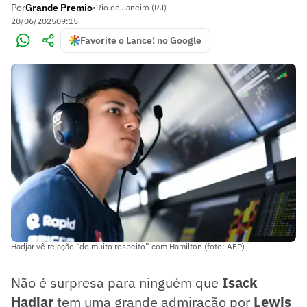
Por
Grande Premio
•
Rio de Janeiro (RJ)
20/06/2025
09:15
Favorite o Lance! no Google
Hadjar vê relação “de muito respeito” com Hamilton (foto: AFP)
Não é surpresa para ninguém que
Isack
Hadjar
tem uma grande admiração por
Lewis