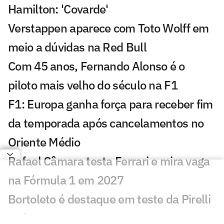
Hamilton: 'Covarde'
Verstappen aparece com Toto Wolff em
meio a dúvidas na Red Bull
Com 45 anos, Fernando Alonso é o
piloto mais velho do século na F1
F1: Europa ganha força para receber fim
da temporada após cancelamentos no
Oriente Médio
Rafael Câmara testa Ferrari e mira vaga
na Fórmula 1 em 2027
Bortoleto é destaque em teste da Pirelli
após GP da Hungria