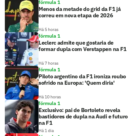
fórmula 1
Menos da metade do grid da F1 já
correu em nova etapa de 2026
Há 5 horas
fórmula 1
Leclerc admite que gostaria de
formar dupla com Verstappen na F1
Há 7 horas
fórmula 1
Piloto argentino da F1 ironiza roubo
sofrido na Europa: 'Quem diria'
Há 10 horas
fórmula 1
Exclusivo: pai de Bortoleto revela
bastidores de dupla na Audi e futuro
na F1
Há 1 dia