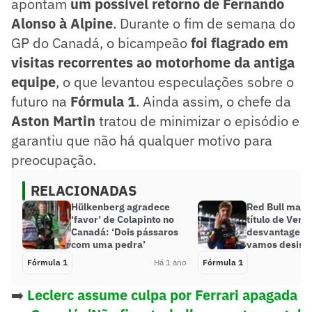
apontam
um possível retorno de Fernando
Alonso à Alpine
. Durante o fim de semana do
GP do Canadá, o bicampeão
foi flagrado em
visitas recorrentes ao motorhome da antiga
equipe
, o que levantou especulações sobre o
futuro na
Fórmula 1
. Ainda assim, o chefe da
Aston Martin
tratou de minimizar o episódio e
garantiu que não há qualquer motivo para
preocupação.
RELACIONADAS
Hülkenberg agradece
Red Bull mant
‘favor’ de Colapinto no
título de Ver
Canadá: ‘Dois pássaros
desvantagens:
com uma pedra’
vamos desisti
Fórmula 1
Há 1 ano
Fórmula 1
➡️
Leclerc assume culpa por Ferrari apagada