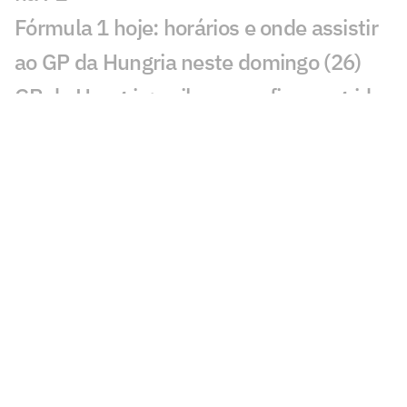
Fórmula 1 hoje: horários e onde assistir
ao GP da Hungria neste domingo (26)
GP da Hungria: saiba como ficou o grid
de largada da corrida na F1
Hamilton e Antonelli são punidos pela
F1 e despencam no grid do GP da
Hungria
Norris faz a pole na Hungria, e Bortoleto
cai no grid da F1 2026
Volta a volta da pole de Norris no GP da
Hungria pela F1 2026