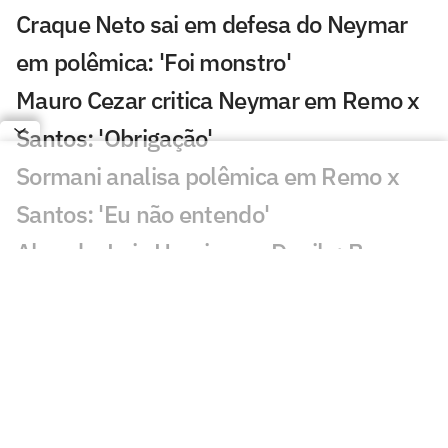
Craque Neto sai em defesa do Neymar
em polêmica: 'Foi monstro'
Mauro Cezar critica Neymar em Remo x
Santos: 'Obrigação'
Sormani analisa polêmica em Remo x
Santos: 'Eu não entendo'
Almada, Luiz Henrique e Danilo: Braune
é sincero sobre negociações
Patrocinador do Corinthians negocia
transmissão de torneio
Goiás comete gafe nas redes sociais em
post para ídolo