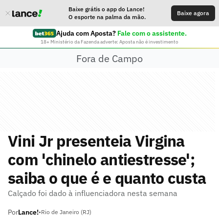
Baixe grátis o app do Lance!
Baixe agora
O esporte na palma da mão.
Ajuda com Aposta?
Fale com o assistente.
18+ Ministério da Fazenda adverte: Aposta não é investimento
Fora de Campo
Vini Jr presenteia Virgina
com 'chinelo antiestresse';
saiba o que é e quanto custa
Calçado foi dado à influenciadora nesta semana
Por
Lance!
•
Rio de Janeiro (RJ)