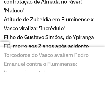
contratação de Almada no River:
'Maluco'
Atitude de Zubeldía em Fluminense x
Vasco viraliza: 'Incrédulo'
Filho de Gustavo Simões, do Ypiranga
FC, morre aos 2 anos após acidente
Torcedores do Vasco avaliam Pedro
Emanuel contra o Fluminense:
'Impressionante'
Esposa de Andrés Gómez, do Vasco,
desabafa após classificação sobre o
Fluminense