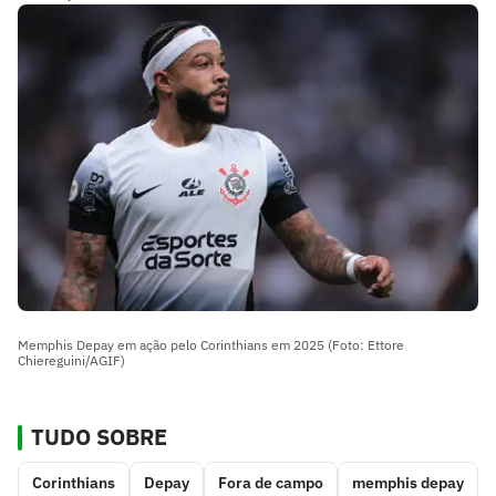
Memphis Depay em ação pelo Corinthians em 2025 (Foto: Ettore
Chiereguini/AGIF)
TUDO SOBRE
Corinthians
Depay
Fora de campo
memphis depay