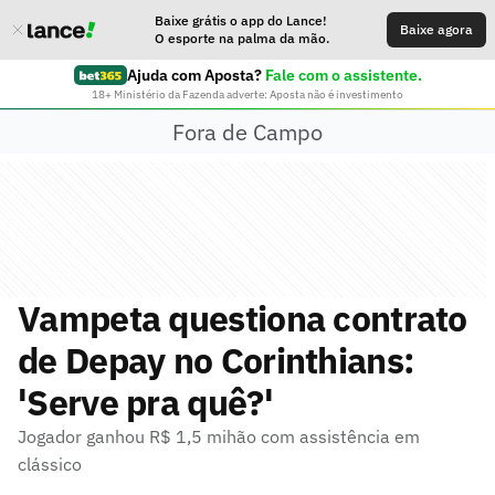
Baixe grátis o app do Lance!
Baixe agora
O esporte na palma da mão.
Ajuda com Aposta?
Fale com o assistente.
18+ Ministério da Fazenda adverte: Aposta não é investimento
Fora de Campo
Vampeta questiona contrato
de Depay no Corinthians:
'Serve pra quê?'
Jogador ganhou R$ 1,5 mihão com assistência em
clássico