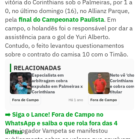
vitória do Corinthians sob o Palmeiras, por 1 a
0, no último domingo (16), no Allianz Parque,
pela
final do Campeonato Paulista
. Em
campo, o holandês foi o responsável por dar a
assistência para o gol de Yuri Alberto.
Contudo, o feito levantou questionamentos
sobre o contrato do camisa 10 com o Timão.
RELACIONADAS
Especialista em
Neto vê ‘choco
arbitragem cobra
Corinthians n
expulsão em Palmeiras x
e cobra convo
Corinthians
titular
Fora de Campo
Há 1 ano
Fora de Campo
➡️ Siga o Lance! Fora de Campo no
WhatsApp e saiba o que rola fora das 4
O ex-jogador Vampeta se manifestou
linhas