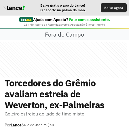
Baixe grátis o app do Lance!
Baixe agora
O esporte na palma da mão.
Ajuda com Aposta?
Fale com o assistente.
18+ Ministério da Fazenda adverte: Aposta não é investimento
Fora de Campo
Torcedores do Grêmio
avaliam estreia de
Weverton, ex-Palmeiras
Goleiro estreiou ao lado de time misto
Por
Lance!
•
Rio de Janeiro (RJ)