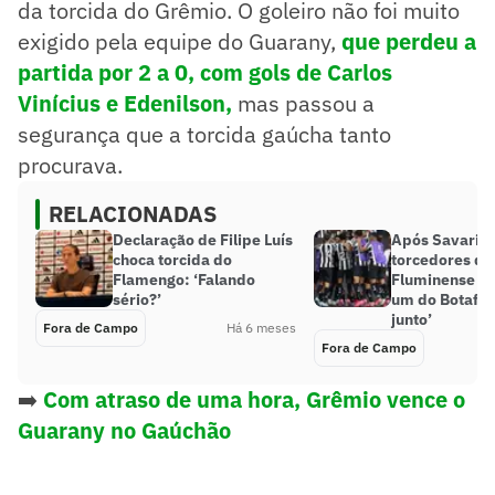
da torcida do Grêmio. O goleiro não foi muito
exigido pela equipe do Guarany,
que perdeu a
partida por 2 a 0, com gols de Carlos
Vinícius e Edenilson,
mas passou a
segurança que a torcida gaúcha tanto
procurava.
RELACIONADAS
Declaração de Filipe Luís
Após Savarino
choca torcida do
torcedores do
Flamengo: ‘Falando
Fluminense p
sério?’
um do Botafog
junto’
Fora de Campo
Há 6 meses
Fora de Campo
➡️
Com atraso de uma hora, Grêmio vence o
Guarany no Gaúchão