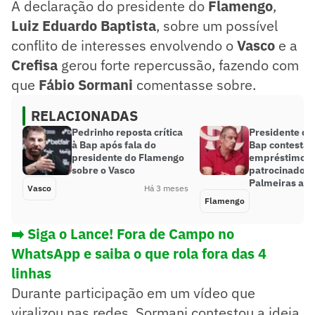
A declaração do presidente do
Flamengo
,
Luiz Eduardo Baptista
, sobre um possível
conflito de interesses envolvendo o
Vasco
e a
Crefisa
gerou forte repercussão, fazendo com
que
Fábio Sormani
comentasse sobre.
RELACIONADAS
Pedrinho reposta crítica
Presidente do
à Bap após fala do
Bap contesta
presidente do Flamengo
empréstimo d
sobre o Vasco
patrocinadora
Palmeiras ao 
Vasco
Há 3 meses
Flamengo
➡️ Siga o Lance! Fora de Campo no
WhatsApp e saiba o que rola fora das 4
linhas
Durante participação em um vídeo que
viralizou nas redes, Sormani contestou a ideia