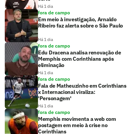
Há 1 dia
fora de campo
Em meio à investigação, Arnaldo
Ribeiro faz alerta sobre o São Paulo
Há 1 dia
fora de campo
Edu Dracena analisa renovação de
Memphis com Corinthians após
eliminação
Há 1 dia
fora de campo
Fala de Matheuzinho em Corinthians
x Internacional viraliza:
'Personagem'
Há 1 dia
fora de campo
Memphis movimenta a web com
postagem em meio à crise no
Corinthians