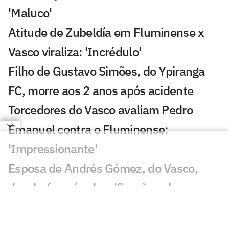
'Maluco'
Atitude de Zubeldía em Fluminense x
Vasco viraliza: 'Incrédulo'
Filho de Gustavo Simões, do Ypiranga
FC, morre aos 2 anos após acidente
Torcedores do Vasco avaliam Pedro
Emanuel contra o Fluminense:
'Impressionante'
Esposa de Andrés Gómez, do Vasco,
desabafa após classificação sobre o
Fluminense
Torcida do Fluminense aponta culpado