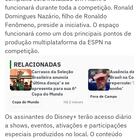
funcionará durante toda a competição. Ronald
Domingues Nazário, filho de Ronaldo
Fenômeno, preside a iniciativa. O espaço
funcionará como um dos principais pontos de
produção multiplataforma da ESPN na
competição.
RELACIONADAS
Carrasco da Seleção
Ausência de ti
Brasileira anuncia
Brasil na Cop
‘última dança’ e se
repercute: ‘A
apresenta para sua 6ª
sonho’
Copa do Mundo
Fora de Campo
Copa do Mundo
Há 2 meses
Os assinantes do Disney+ terão acesso diário
a shows, eventos, ativações e participações
especiais produzidos no local. O conteúdo