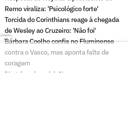
Remo viraliza: 'Psicológico forte'
Torcida do Corinthians reage à chegada
de Wesley ao Cruzeiro: 'Não foi'
Bárbara Coelho confia no Fluminense
contra o Vasco, mas aponta falta de
coragem
'Vagabundeando': Neymar provoca
presidente do Remo nas redes
Golaço de Deossa contra o Arsenal
choca torcida do Vasco; veja
Arsenal ou Real? Atitude de Vini Jr agita
torcedores: 'Vem aí'