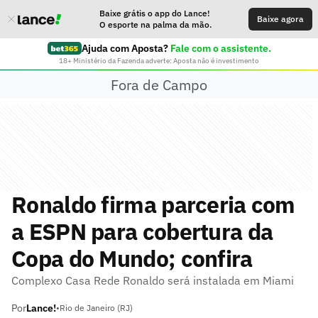
Baixe grátis o app do Lance!
Baixe agora
O esporte na palma da mão.
Ajuda com Aposta?
Fale com o assistente.
18+ Ministério da Fazenda adverte: Aposta não é investimento
Fora de Campo
Ronaldo firma parceria com
a ESPN para cobertura da
Copa do Mundo; confira
Complexo Casa Rede Ronaldo será instalada em Miami
Por
Lance!
•
Rio de Janeiro (RJ)