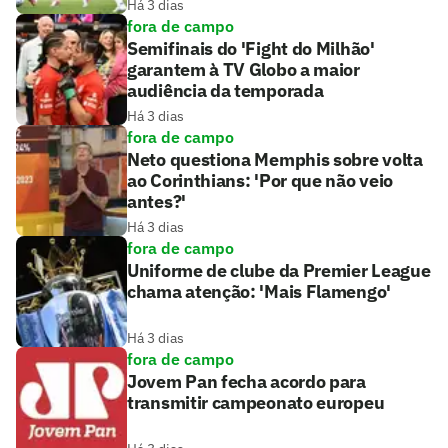
Há 3 dias
fora de campo
Semifinais do 'Fight do Milhão'
garantem à TV Globo a maior
audiência da temporada
Há 3 dias
fora de campo
Neto questiona Memphis sobre volta
ao Corinthians: 'Por que não veio
antes?'
Há 3 dias
fora de campo
Uniforme de clube da Premier League
chama atenção: 'Mais Flamengo'
Há 3 dias
fora de campo
Jovem Pan fecha acordo para
transmitir campeonato europeu