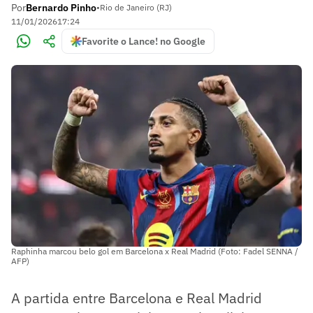
Por
Bernardo Pinho
•
Rio de Janeiro (RJ)
11/01/2026
17:24
Favorite o Lance! no Google
Raphinha marcou belo gol em Barcelona x Real Madrid (Foto: Fadel SENNA /
AFP)
A partida entre Barcelona e Real Madrid