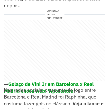
depois.
CONTINUA
APÓS A
PUBLICIDADE
➡️
Golaço de Vini Jr em Barcelona x Real
Nas redes sociais, o assunto do jogo entre
Madrid choca web: 'Aposentou'
Barcelona e Real Madrid foi Raphinha, que
costuma fazer gols no clássico.
Veja o lance e