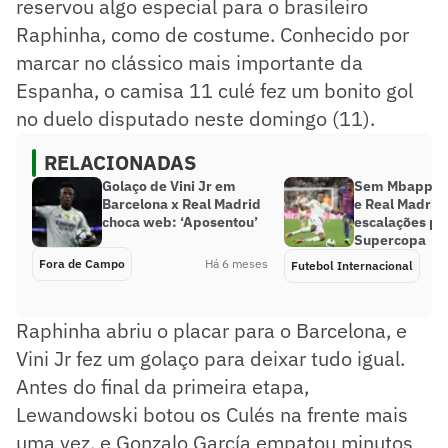
reservou algo especial para o brasileiro
Raphinha, como de costume. Conhecido por
marcar no clássico mais importante da
Espanha, o camisa 11 culé fez um bonito gol
no duelo disputado neste domingo (11).
RELACIONADAS
Golaço de Vini Jr em
Sem Mbappé, 
Barcelona x Real Madrid
e Real Madrid
choca web: ‘Aposentou’
escalações par
Supercopa
Fora de Campo
Há 6 meses
Futebol Internacional
Raphinha abriu o placar para o Barcelona, e
Vini Jr fez um golaço para deixar tudo igual.
Antes do final da primeira etapa,
Lewandowski botou os Culés na frente mais
uma vez, e Gonzalo García empatou minutos