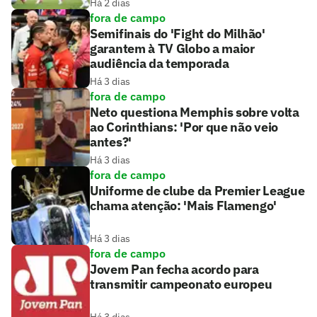
Há 2 dias
fora de campo
Semifinais do 'Fight do Milhão'
garantem à TV Globo a maior
audiência da temporada
Há 3 dias
fora de campo
Neto questiona Memphis sobre volta
ao Corinthians: 'Por que não veio
antes?'
Há 3 dias
fora de campo
Uniforme de clube da Premier League
chama atenção: 'Mais Flamengo'
Há 3 dias
fora de campo
Jovem Pan fecha acordo para
transmitir campeonato europeu