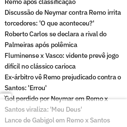
Remo após classificação
Discussão de Neymar contra Remo irrita
torcedores: 'O que aconteceu?'
Roberto Carlos se declara a rival do
Palmeiras após polêmica
Fluminense x Vasco: vidente prevê jogo
difícil no clássico carioca
Ex-árbitro vê Remo prejudicado contra o
Santos: 'Errou'
Gol perdido por Neymar em Remo x
Santos viraliza: 'Meu Deus'
Lance de Gabigol em Remo x Santos