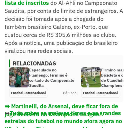
lista de inscritos
do Al-Ahli no Campeonato
Saudita, por conta do limite de estrangeiros. A
decisão foi tomada após a chegada do
também brasileiro Galeno, ex-Porto, que
custou cerca de R$ 305,6 milhões ao clube.
Após a notícia, uma publicação do brasileiro
viralizou nas redes sociais.
RELACIONADAS
Especulado no
Firmino marc
Flamengo, Firmino é
bicicleta e cas
cortado do Campeonato
de Claudinho 
Saudita
Champions da
Futebol Internacional
Há 1 ano
Futebol Internacional
➡️ Martinelli, do Arsenal, deve ficar fora de
➡️
Tudo sobre os maiores times e as grandes
jogo decisivo na Champions League
estrelas do futebol no mundo afora agora no