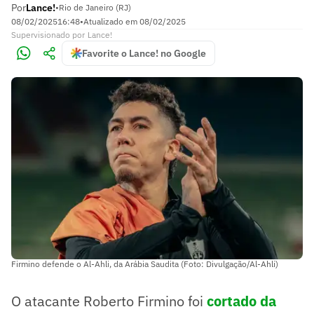
Por
Lance!
•
Rio de Janeiro (RJ)
08/02/2025
16:48
•
Atualizado em
08/02/2025
Supervisionado
por
Lance!
Favorite o Lance! no Google
Firmino defende o Al-Ahli, da Arábia Saudita (Foto: Divulgação/Al-Ahli)
O atacante Roberto Firmino foi
cortado da