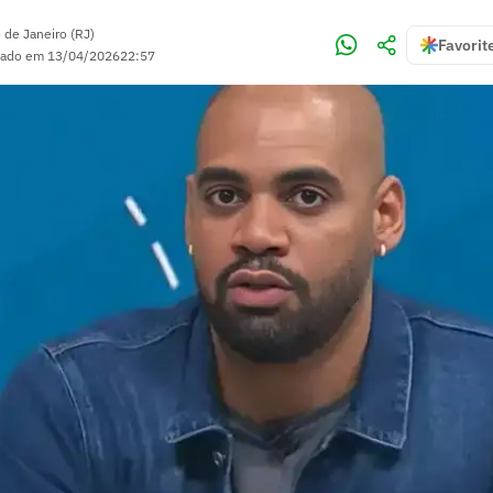
 de Janeiro (RJ)
Favorit
zado em
13/04/2026
22:57