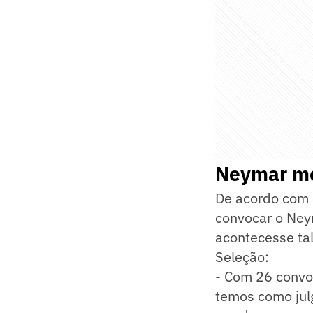
Neymar me
De acordo com 
convocar o Neym
acontecesse tal
Seleção:
- Com 26 convoc
temos como julg