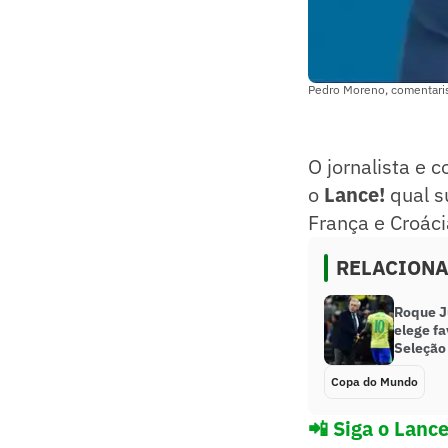
Pedro Moreno, comentarist
O jornalista e 
o
Lance!
qual s
França e Croáci
RELACION
Roque J
elege fa
Seleção
Copa do Mundo
📲 Siga o Lanc