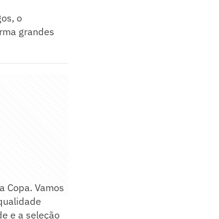
os, o
firma grandes
 da Copa. Vamos
qualidade
de e a seleção