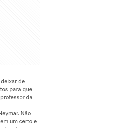
 deixar de
itos para que
 professor da
 Neymar. Não
 tem um certo e