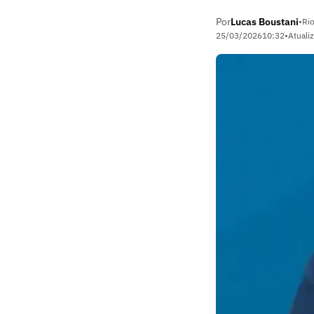
Por
Lucas Boustani
•
Rio
25/03/2026
10:32
•
Atuali