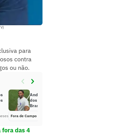
TV)
clusiva para
tosos contra
gos ou não.
os
André ‘Balada’ projeta resultado
es
dos amistosos da Seleção
Brasileira
meses
Fora de Campo
Há 3 meses
 fora das 4