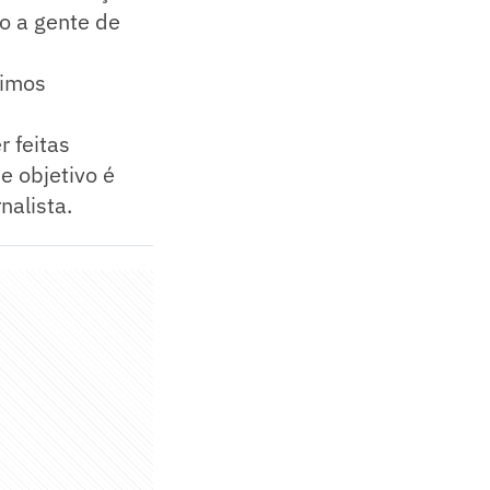
o a gente de
ximos
r feitas
e objetivo é
nalista.