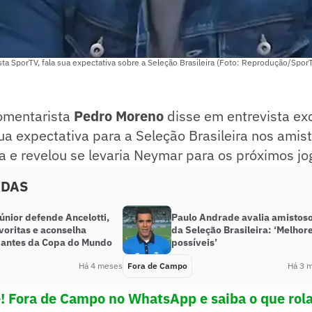
a SporTV, fala sua expectativa sobre a Seleção Brasileira (Foto: Reprodução/Spor
comentarista
Pedro Moreno
disse em entrevista ex
ua expectativa para a Seleção Brasileira nos amis
a e revelou se levaria Neymar para os próximos jo
ADAS
únior defende Ancelotti,
Paulo Andrade avalia amistos
voritas e aconselha
da Seleção Brasileira: ‘Melhor
 antes da Copa do Mundo
possíveis’
Há 4 meses
Fora de Campo
Há 3 
e! Fora de Campo no WhatsApp e saiba o que rola