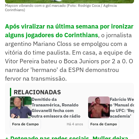
Maycon vibrando com o gol marcado (Foto: Rodrigo Coca / Agência
Corinthians)
Após viralizar na última semana por ironizar
alguns jogadores do Corinthians
, o jornalista
argentino Mariano Closs se empolgou com a
vitória do time paulista. Em casa, a equipe de
Vitor Pereira bateu o Boca Juniors por 2 a 0. O
narrador 'hermano' da ESPN demonstrou
fervor na transmissão.
RELACIONADAS
Demitido da
Fabrício Werd
Transamérica, Ronaldo
o ‘Manual do 
Giovanelli fecha com
no UFC: ‘Regr
outra emissora de rádio
academia’
Fora de Campo
Há 4 anos
Fora de Campo
+ Detonado nas redes sociais, Muller deixa