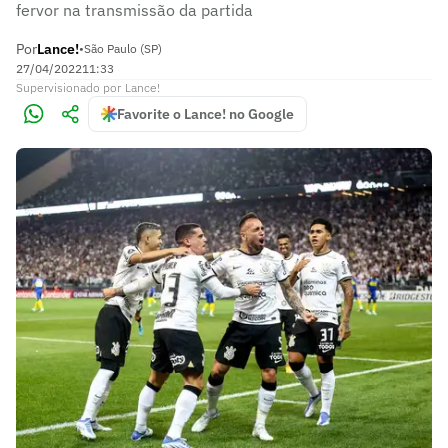
fervor na transmissão da partida
Por
Lance!
•
São Paulo (SP)
27/04/2022
11:33
Supervisionado
por
Lance!
Favorite o Lance! no Google