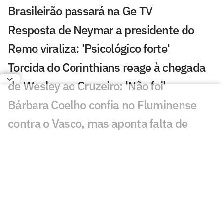
Brasileirão passará na Ge TV
Resposta de Neymar a presidente do
Remo viraliza: 'Psicológico forte'
Torcida do Corinthians reage à chegada
de Wesley ao Cruzeiro: 'Não foi'
Bárbara Coelho confia no Fluminense
contra o Vasco, mas aponta falta de
coragem
'Vagabundeando': Neymar provoca
presidente do Remo nas redes
Golaço de Deossa contra o Arsenal
choca torcida do Vasco; veja