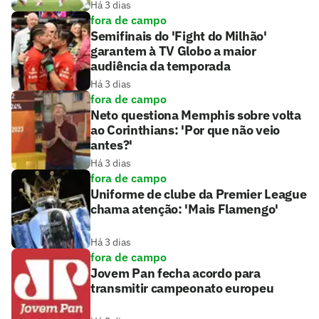
Há 3 dias
fora de campo
Semifinais do 'Fight do Milhão'
garantem à TV Globo a maior
audiência da temporada
Há 3 dias
fora de campo
Neto questiona Memphis sobre volta
ao Corinthians: 'Por que não veio
antes?'
Há 3 dias
fora de campo
Uniforme de clube da Premier League
chama atenção: 'Mais Flamengo'
Há 3 dias
fora de campo
Jovem Pan fecha acordo para
transmitir campeonato europeu