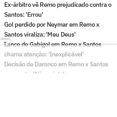
Ex-árbitro vê Remo prejudicado contra o
Santos: 'Errou'
Gol perdido por Neymar em Remo x
Santos viraliza: 'Meu Deus'
Lance de Gabigol em Remo x Santos
chama atenção: 'Inexplicável'
Decisão de Daronco em Remo x Santos
repercute: 'Não existe'
Chance perdida em Remo x Santos
viraliza: 'Mal demais'
Decisão de Cuca sobre Neymar em
Remo x Santos viraliza: 'Parabéns'