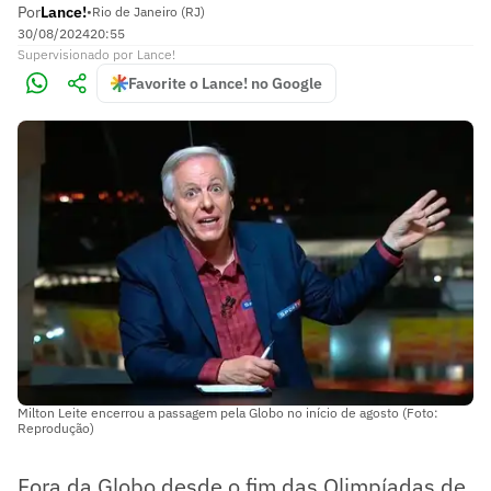
Por
Lance!
•
Rio de Janeiro (RJ)
30/08/2024
20:55
Supervisionado
por
Lance!
Favorite o Lance! no Google
Milton Leite encerrou a passagem pela Globo no início de agosto (Foto:
Reprodução)
Fora da Globo desde o fim das Olimpíadas de