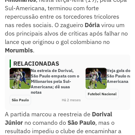
Sul-Americana, terminou com forte
repercussão entre os torcedores tricolores
nas redes sociais. O zagueiro
Dória
virou um
dos principais alvos de críticas após falhar no
lance que originou o gol colombiano no
Morumbis
.
RELACIONADAS
Na estreia de Dorival,
Veja gols do 
São Paulo empata com o
São Paulo na S
Millonarios pela Sul-
Americana
Americana; dê suas
notas
Futebol Nacional
São Paulo
Há 2 meses
A partida marcou a reestreia de
Dorival
Júnior
no comando do
São Paulo
, mas o
resultado impediu o clube de encaminhar a