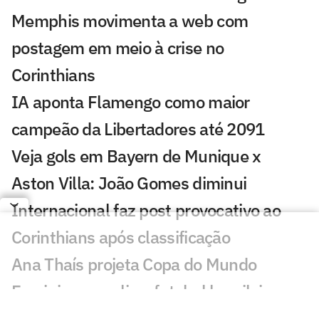
Memphis movimenta a web com
postagem em meio à crise no
Corinthians
IA aponta Flamengo como maior
campeão da Libertadores até 2091
Veja gols em Bayern de Munique x
Aston Villa: João Gomes diminui
Internacional faz post provocativo ao
Corinthians após classificação
Ana Thaís projeta Copa do Mundo
Feminina e avalia o futebol brasileiro
Fluminense desafia estigma elitista com