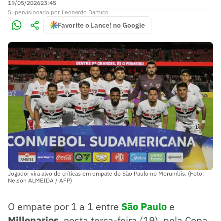
19/05/2026
23:45
Supervisionado
por
Leonardo Damico
Favorite o Lance! no Google
Jogador vira alvo de críticas em empate do São Paulo no Morumbis. (Foto:
Nelson ALMEIDA / AFP)
O empate por 1 a 1 entre
São Paulo
e
Millonarios
, nesta terça-feira (19), pela Copa