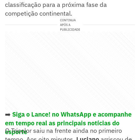
classificação para a próxima fase da
competição continental.
CONTINUA
APÓS A
PUBLICIDADE
➡️
Siga o Lance! no WhatsApp e acompanhe
em tempo real as principais notícias do
O Tricolor saiu na frente ainda no primeiro
esporte
tempo. Aos oito minutos,
Luciano
arriscou de