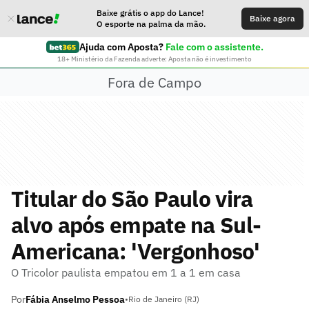
Baixe grátis o app do Lance!
Baixe agora
O esporte na palma da mão.
Ajuda com Aposta?
Fale com o assistente.
18+ Ministério da Fazenda adverte: Aposta não é investimento
Fora de Campo
Titular do São Paulo vira
alvo após empate na Sul-
Americana: 'Vergonhoso'
O Tricolor paulista empatou em 1 a 1 em casa
Por
Fábia Anselmo Pessoa
•
Rio de Janeiro (RJ)