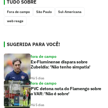
TUDO SOBRE
Fora de campo
São Paulo
Sul-Americana
web reage
SUGERIDA PARA VOCÊ!
fora de campo
Ex-Fluminense dispara sobre
Zubeldía: 'Não tenho simpatia'
Há 5 dias
fora de campo
PVC detona nota do Flamengo sobre
o VAR: 'Não é sobre'
Há 5 dias