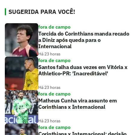
SUGERIDA PARA VOCÊ!
fora de campo
Torcida do Corinthians manda recado
a Diniz após queda para o
Internacional
Há 23 horas
fora de campo
Santos falha duas vezes em Vitória x
Athletico-PR: 'Inacreditável'
Há 23 horas
fora de campo
Matheus Cunha vira assunto em
Corinthians x Internacional
Há 23 horas
fora de campo
Corinthians x Internacional: decisão