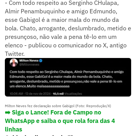
- Com todo respeito ao Serginho CHulapa,
Almir Penambuquinho e amigo Edmundo,
esse Gabigol é a maior mala do mundo da
bola. Chato, arrogante, deslumbrado, metido e
presunçoso, não vale a pena tê-lo em um
elenco - publicou o comunicador no X, antigo
Twitter.
Milton Neves fez declaração sobre Gabigol (Foto: Reprodução/X)
➡️ Siga o Lance! Fora de Campo no
WhatsApp e saiba o que rola fora das 4
linhas