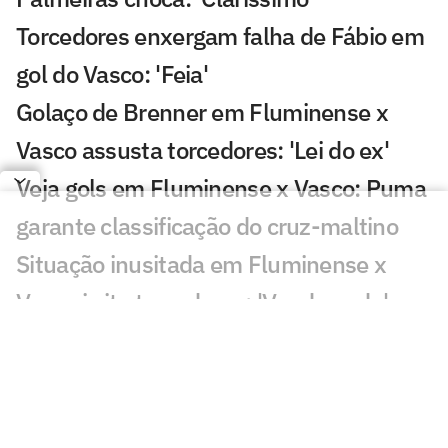
Torcedores enxergam falha de Fábio em
gol do Vasco: 'Feia'
Golaço de Brenner em Fluminense x
Vasco assusta torcedores: 'Lei do ex'
Veja gols em Fluminense x Vasco: Puma
garante classificação do cruz-maltino
Situação inusitada em Fluminense x
Vasco irrita torcedores: 'Vendo nada'
Grêmio x Mirassol: especialista aponta
erro grave da arbitragem
Decisão da arbitragem em Grêmio x