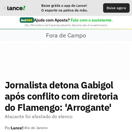
Baixe grátis o app do Lance!
Baixe agora
O esporte na palma da mão.
Ajuda com Aposta?
Fale com o assistente.
18+ Ministério da Fazenda adverte: Aposta não é investimento
Fora de Campo
Jornalista detona Gabigol
após conflito com diretoria
do Flamengo: 'Arrogante'
Atacante foi afastado do elenco
Por
Lance!
•
Rio de Janeiro