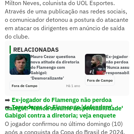
Milton Neves, colunista do UOL Esportes.
Através de uma publicação nas redes sociais,
o comunicador detonou a postura do atacante
em atacar os dirigentes em anúncio de saída
do clube.
RELACIONADAS
Mauro Cezar questiona
Ex-jogador d
nova atitude da diretoria
não perdoa Ga
do Flamengo com
‘Nunca assum
Gabigol:
responsabilid
‘Desmoralizante’
Fora de Campo
Fora de Campo
Há 1 ano
➡️
Ex-jogador do Flamengo não perdoa
➡️
Torcedores do Flamengo 'defendem'
Gabigol: 'Nunca assume responsabilidade'
Gabigol contra a diretoria; veja enquete
O jogador confirmou no último domingo (10)
após a conquista da Copa do Brasil de 2024,