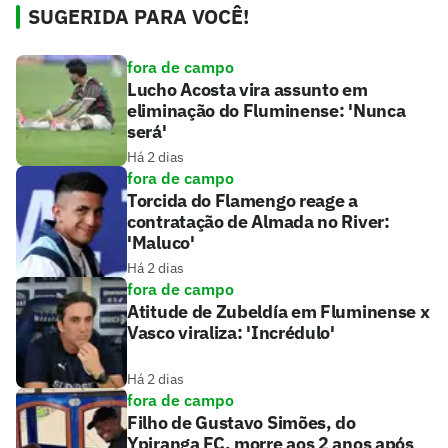
SUGERIDA PARA VOCÊ!
fora de campo
Lucho Acosta vira assunto em
eliminação do Fluminense: 'Nunca
será'
Há 2 dias
fora de campo
Torcida do Flamengo reage a
contratação de Almada no River:
'Maluco'
Há 2 dias
fora de campo
Atitude de Zubeldía em Fluminense x
Vasco viraliza: 'Incrédulo'
Há 2 dias
fora de campo
Filho de Gustavo Simões, do
Ypiranga FC, morre aos 2 anos após