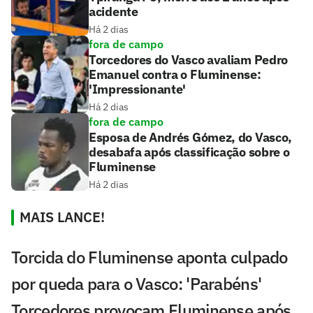
acidente
Há 2 dias
fora de campo
Torcedores do Vasco avaliam Pedro
Emanuel contra o Fluminense:
'Impressionante'
Há 2 dias
fora de campo
Esposa de Andrés Gómez, do Vasco,
desabafa após classificação sobre o
Fluminense
Há 2 dias
MAIS LANCE!
Torcida do Fluminense aponta culpado
por queda para o Vasco: 'Parabéns'
Torcedores provocam Fluminense após