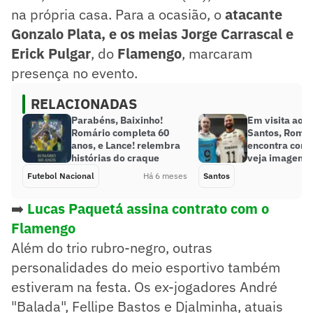
na própria casa. Para a ocasião, o
atacante
Gonzalo Plata, e os meias Jorge Carrascal e
Erick Pulgar
, do
Flamengo
, marcaram
presença no evento.
RELACIONADAS
Parabéns, Baixinho!
Em visita ao C
Romário completa 60
Santos, Romár
anos, e Lance! relembra
encontra com 
histórias do craque
veja imagens
Futebol Nacional
Há 6 meses
Santos
➡️
Lucas Paquetá assina contrato com o
Flamengo
Além do trio rubro-negro, outras
personalidades do meio esportivo também
estiveram na festa. Os ex-jogadores André
"Balada", Fellipe Bastos e Djalminha, atuais