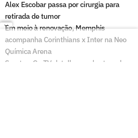
Alex Escobar passa por cirurgia para
retirada de tumor
Em meio à renovação, Memphis
acompanha Corinthians x Inter na Neo
Química Arena
Sportv e Ge TV detalham cobertura da
etapa da WSL de Teahupo'o
ESPN celebra 10 anos do The Ocho com
mais de 70 horas de esportes inusitados
Morre Geraldão, ex-atacante bicampeão
paulista pelo Corinthians, aos 77 anos
Europeus reagem a decisão do Real