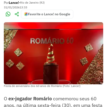
Por
Lance!
•
Rio de Janeiro (RJ)
31/01/2026
13:33
Favorite o Lance! no Google
Festa de aniversário dos 60 anos de Romário (Foto: Lance!)
O
ex-jogador Romário
comemorou seus 60
anos, na última sexta-feira (30), em uma festa