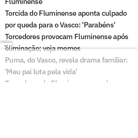
Fluminense
Torcida do Fluminense aponta culpado
por queda para o Vasco: 'Parabéns'
Torcedores provocam Fluminense após
eliminação; veja memes
Puma, do Vasco, revela drama familiar:
'Meu pai luta pela vida'
Torcedores do Fluminense mandam
recado a Zubeldía: 'Constrangedor'
Decisão de Wilton em Fluminense x
Vasco revolta: 'Sem critério'
Decisão da arbitragem em Fortaleza x