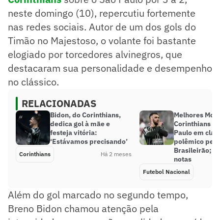
neste domingo (10), repercutiu fortemente
nas redes sociais. Autor de um dos gols do
Timão no Majestoso, o volante foi bastante
elogiado por torcedores alvinegros, que
destacaram sua personalidade e desempenho
no clássico.
RELACIONADAS
Bidon, do Corinthians,
Melhores Mom
dedica gol à mãe e
Corinthians v
festeja vitória:
Paulo em clás
‘Estávamos precisando’
polêmico pelo
Brasileirão; d
Corinthians
Há 2 meses
notas
Futebol Nacional
Além do gol marcado no segundo tempo,
Breno Bidon chamou atenção pela