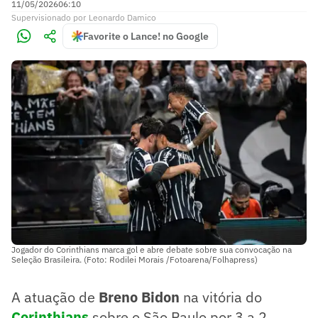
11/05/2026
06:10
Supervisionado
por
Leonardo Damico
Favorite o Lance! no Google
Jogador do Corinthians marca gol e abre debate sobre sua convocação na
Seleção Brasileira. (Foto: Rodilei Morais /Fotoarena/Folhapress)
A atuação de
Breno Bidon
na vitória do
Corinthians
sobre o São Paulo por 3 a 2,