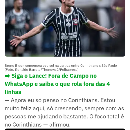
Breno Bidon comemora seu gol na partida entre Corinthians x São Paulo
(Foto: Ronaldo Barreto/Thenews2/Folhapress)
➡️ Siga o Lance! Fora de Campo no
WhatsApp e saiba o que rola fora das 4
linhas
— Agora eu só penso no Corinthians. Estou
muito feliz aqui, só crescendo, sempre com as
pessoas me ajudando bastante. O foco total é
no Corinthians — afirmou.