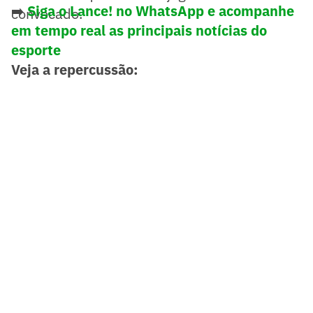
➡️
Siga o Lance! no WhatsApp e acompanhe
convocado.
em tempo real as principais notícias do
esporte
Veja a repercussão: