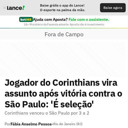
Baixe grátis o app do Lance!
Baixe agora
O esporte na palma da mão.
Ajuda com Aposta?
Fale com o assistente.
18+ Ministério da Fazenda adverte: Aposta não é investimento
Fora de Campo
Jogador do Corinthians vira
assunto após vitória contra o
São Paulo: 'É seleção'
Corinthians venceu o São Paulo por 3 a 2
Por
Fábia Anselmo Pessoa
•
Rio de Janeiro (RJ)