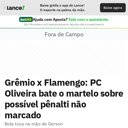
Baixe grátis o app do Lance!
Baixe agora
O esporte na palma da mão.
Ajuda com Aposta?
Fale com o assistente.
18+ Ministério da Fazenda adverte: Aposta não é investimento
Fora de Campo
Grêmio x Flamengo: PC
Oliveira bate o martelo sobre
possível pênalti não
marcado
Bola toca na mão de Gerson