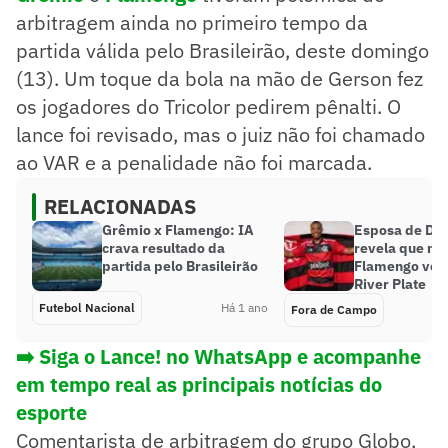
arbitragem ainda no primeiro tempo da
partida válida pelo Brasileirão, deste domingo
(13). Um toque da bola na mão de Gerson fez
os jogadores do Tricolor pedirem pênalti. O
lance foi revisado, mas o juiz não foi chamado
ao VAR e a penalidade não foi marcada.
RELACIONADAS
Grêmio x Flamengo: IA
Esposa de De 
crava resultado da
revela que me
partida pelo Brasileirão
Flamengo volt
River Plate
Futebol Nacional
Há 1 ano
Fora de Campo
➡️ Siga o Lance! no WhatsApp e acompanhe
em tempo real as principais notícias do
esporte
Comentarista de arbitragem do grupo Globo,