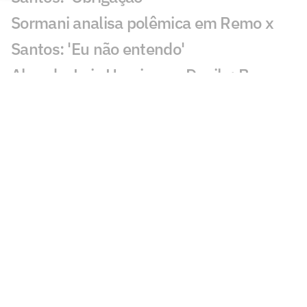
Sormani analisa polêmica em Remo x
Santos: 'Eu não entendo'
Almada, Luiz Henrique e Danilo: Braune
é sincero sobre negociações
Patrocinador do Corinthians negocia
transmissão de torneio
Goiás comete gafe nas redes sociais em
post para ídolo
Europeus reagem a Estevão em Chelsea
x Juventus: 'Precisa'
Veja gol em Chelsea x Juventus: Edon