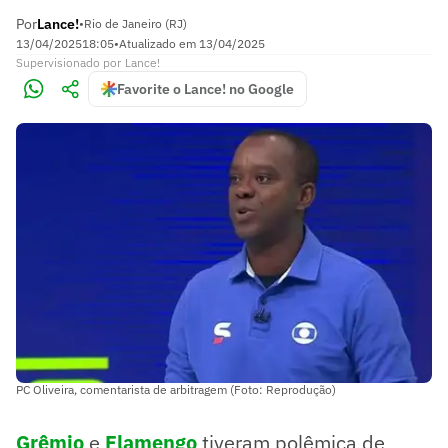
Por
Lance!
•
Rio de Janeiro (RJ)
13/04/2025
18:05
•
Atualizado em
13/04/2025
Supervisionado
por
Lance!
Favorite o Lance! no Google
PC Oliveira, comentarista de arbitragem (Foto: Reprodução)
Grêmio
e
Flamengo
tiveram polêmica de