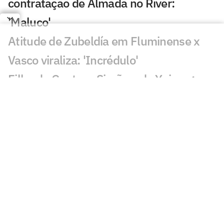
contratação de Almada no River:
'Maluco'
Atitude de Zubeldía em Fluminense x
Vasco viraliza: 'Incrédulo'
Filho de Gustavo Simões, do Ypiranga
FC, morre aos 2 anos após acidente
Torcedores do Vasco avaliam Pedro
Emanuel contra o Fluminense:
'Impressionante'
Esposa de Andrés Gómez, do Vasco,
desabafa após classificação sobre o
Fluminense