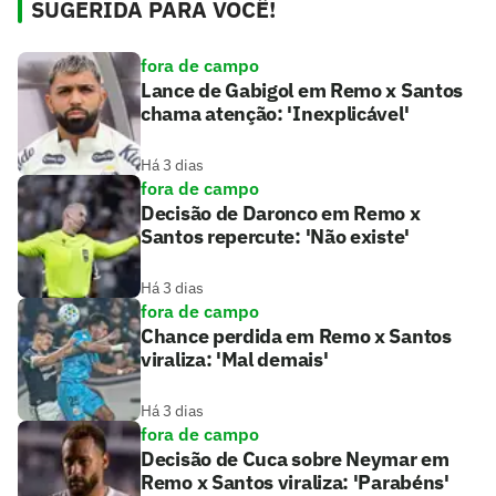
SUGERIDA PARA VOCÊ!
fora de campo
Lance de Gabigol em Remo x Santos
chama atenção: 'Inexplicável'
Há 3 dias
fora de campo
Decisão de Daronco em Remo x
Santos repercute: 'Não existe'
Há 3 dias
fora de campo
Chance perdida em Remo x Santos
viraliza: 'Mal demais'
Há 3 dias
fora de campo
Decisão de Cuca sobre Neymar em
Remo x Santos viraliza: 'Parabéns'