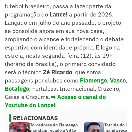
futebol brasileiro, passa a fazer parte da
programação do
Lance!
a partir de 2026.
Lançado em julho do ano passado, o projeto
se consolida agora em sua nova casa,
ampliando o alcance e fortalecendo o debate
esportivo com identidade própria. E logo na
estreia, nesta segunda-feira (12), às 19h
(horário de Brasília), o primeiro convidado
será o técnico
Zé Ricardo
, que soma
passagens por clubes como
Flamengo
,
Vasco
,
Botafogo
, Fortaleza, Internacional, Cruzeiro,
Goiás e Criciúma.
➡️ Acesse o canal do
Youtube do Lance!
RELACIONADAS
Torcedores do Flamengo
Torcida do Cr
mandam recado a Vitão
manda recado