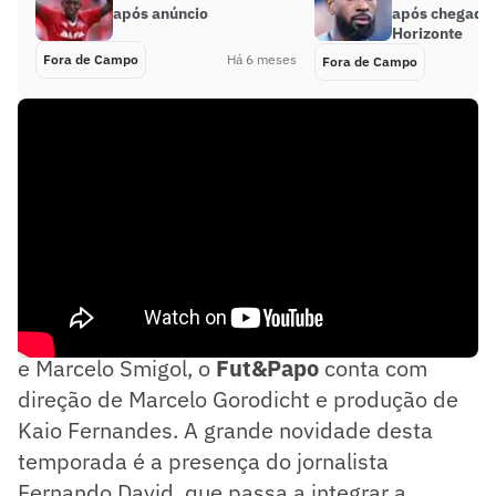
após anúncio
após chegada
Horizonte
Fora de Campo
Há 6 meses
Fora de Campo
Apresentado pelos jornalistas João Lidington
e Marcelo Smigol, o
Fut&Papo
conta com
direção de Marcelo Gorodicht e produção de
Kaio Fernandes. A grande novidade desta
temporada é a presença do jornalista
Fernando David, que passa a integrar a