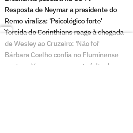
Resposta de Neymar a presidente do
Remo viraliza: 'Psicológico forte'
Torcida do Corinthians reage à chegada
de Wesley ao Cruzeiro: 'Não foi'
Bárbara Coelho confia no Fluminense
contra o Vasco, mas aponta falta de
coragem
'Vagabundeando': Neymar provoca
presidente do Remo nas redes
Golaço de Deossa contra o Arsenal
choca torcida do Vasco; veja