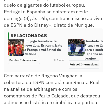
duelo de gigantes do futebol europeu.
Portugal e Espanha se enfrentam neste
domingo (8), às 16h, com transmissão ao vivo
da ESPN e do Disney+, direto de Munique.
RELACIONADAS
Em jogo frenético de
Dembélé de fo
nove gols, Espanha bate
França está e
a França e vai à final da
para o confro
Nations
Espanha na Na
League
Futebol Internacional
Há 1 ano
Futebol Internacional
Com narração de Rogério Vaughan, a
cobertura da ESPN contará com Renata Ruel
na análise da arbitragem e com os
comentários de Paulo Calçade, que destacou
a dimensão histórica e simbólica da partida.