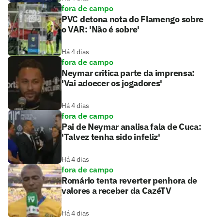
fora de campo
PVC detona nota do Flamengo sobre
o VAR: 'Não é sobre'
Há 4 dias
fora de campo
Neymar critica parte da imprensa:
'Vai adoecer os jogadores'
Há 4 dias
fora de campo
Pai de Neymar analisa fala de Cuca:
'Talvez tenha sido infeliz'
Há 4 dias
fora de campo
Romário tenta reverter penhora de
valores a receber da CazéTV
Há 4 dias