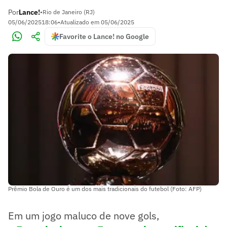
Por
Lance!
•
Rio de Janeiro (RJ)
05/06/2025
18:06
•
Atualizado em
05/06/2025
Favorite o Lance! no Google
Prêmio Bola de Ouro é um dos mais tradicionais do futebol (Foto: AFP)
Em um jogo maluco de nove gols,