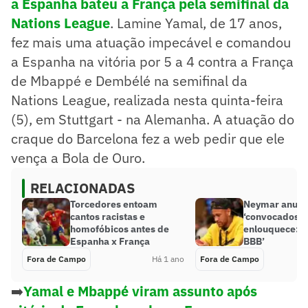
a Espanha bateu a França pela semifinal da
Nations League
. Lamine Yamal, de 17 anos,
fez mais uma atuação impecável e comandou
a Espanha na vitória por 5 a 4 contra a França
de Mbappé e Dembélé na semifinal da
Nations League, realizada nesta quinta-feira
(5), em Stuttgart - na Alemanha. A atuação do
craque do Barcelona fez a web pedir que ele
vença a Bola de Ouro.
RELACIONADAS
Torcedores entoam
Neymar anunc
cantos racistas e
‘convocados’,
homofóbicos antes de
enlouquece: ‘V
Espanha x França
BBB’
Fora de Campo
Há 1 ano
Fora de Campo
➡️
Yamal e Mbappé viram assunto após