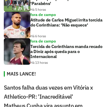
'Parabéns'
Há 5 horas
fora de campo
Atitude de Carlos Miguel irrita torcida
do Corinthians: 'Não esquece'
Há 6 horas
fora de campo
Torcida do Corinthians manda recado
a Diniz após queda para o
Internacional
Há 13 horas
MAIS LANCE!
Santos falha duas vezes em Vitória x
Athletico-PR: 'Inacreditável'
Matheus Cunha vira assunto em