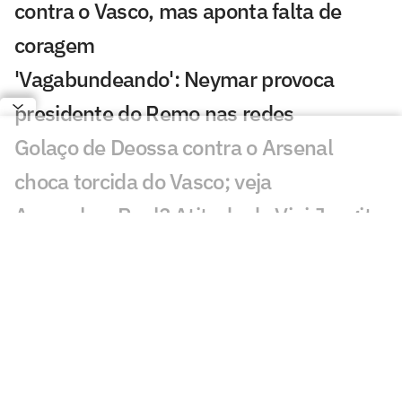
contra o Vasco, mas aponta falta de
coragem
'Vagabundeando': Neymar provoca
presidente do Remo nas redes
Golaço de Deossa contra o Arsenal
choca torcida do Vasco; veja
Arsenal ou Real? Atitude de Vini Jr agita
torcedores: 'Vem aí'
CineFoot: Festival de cinema de futebol
chega ao Rio e São Paulo
Craque Neto sai em defesa do Neymar
em polêmica: 'Foi monstro'