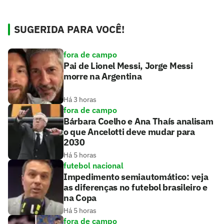
SUGERIDA PARA VOCÊ!
fora de campo
Pai de Lionel Messi, Jorge Messi
morre na Argentina
Há 3 horas
fora de campo
Bárbara Coelho e Ana Thaís analisam
o que Ancelotti deve mudar para
2030
Há 5 horas
futebol nacional
Impedimento semiautomático: veja
as diferenças no futebol brasileiro e
na Copa
Há 5 horas
fora de campo