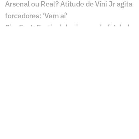
Arsenal ou Real? Atitude de Vini Jr agita
torcedores: 'Vem aí'
CineFoot: Festival de cinema de futebol
chega ao Rio e São Paulo
Craque Neto sai em defesa do Neymar
em polêmica: 'Foi monstro'
Mauro Cezar critica Neymar em Remo x
Santos: 'Obrigação'
Sormani analisa polêmica em Remo x
Santos: 'Eu não entendo'
Almada, Luiz Henrique e Danilo: Braune
é sincero sobre negociações