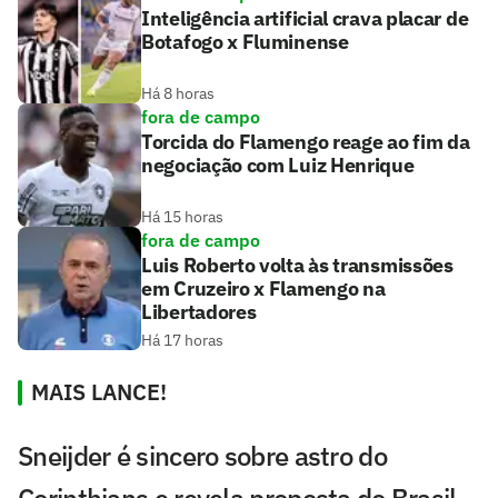
Inteligência artificial crava placar de
Botafogo x Fluminense
Há 8 horas
fora de campo
Torcida do Flamengo reage ao fim da
negociação com Luiz Henrique
Há 15 horas
fora de campo
Luis Roberto volta às transmissões
em Cruzeiro x Flamengo na
Libertadores
Há 17 horas
MAIS LANCE!
Sneijder é sincero sobre astro do