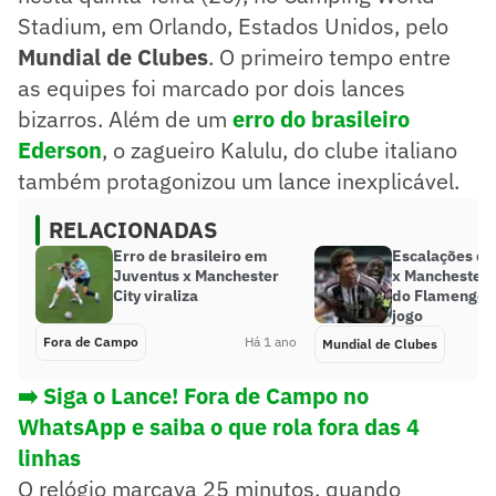
Stadium, em Orlando, Estados Unidos, pelo
Mundial de Clubes
. O primeiro tempo entre
as equipes foi marcado por dois lances
bizarros. Além de um
erro do brasileiro
Ederson
, o zagueiro Kalulu, do clube italiano
também protagonizou um lance inexplicável.
RELACIONADAS
Erro de brasileiro em
Escalações de
Juventus x Manchester
x Manchester C
City viraliza
do Flamengo v
jogo
Fora de Campo
Há 1 ano
Mundial de Clubes
➡️ Siga o Lance! Fora de Campo no
WhatsApp e saiba o que rola fora das 4
linhas
O relógio marcava 25 minutos, quando