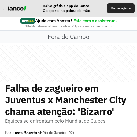
Baixe grátis o app do Lance!
Baixe agora
O esporte na palma da mão.
Ajuda com Aposta?
Fale com o assistente.
18+ Ministério da Fazenda adverte: Aposta não é investimento
Fora de Campo
Falha de zagueiro em
Juventus x Manchester City
chama atenção: 'Bizarro'
Equipes se enfrentam pelo Mundial de Clubes
Por
Lucas Boustani
•
Rio de Janeiro (RJ)