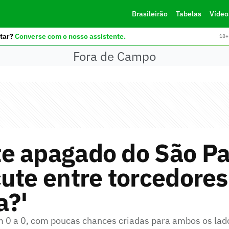
Brasileirão
Tabelas
Vídeo
tar?
Converse com o nosso assistente.
18+ 
Fora de Campo
e apagado do São Pa
ute entre torcedores
a?'
 0 a 0, com poucas chances criadas para ambos os lad