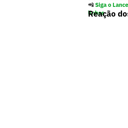
📲
Siga o Lanc
Reação do
linhas