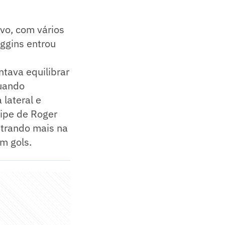
vo, com vários
iggins entrou
ntava equilibrar
quando
 lateral e
uipe de Roger
ntrando mais na
m gols.