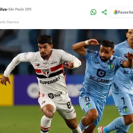
ilva
•
São Paulo (SP)
Favorit
ardo Damico