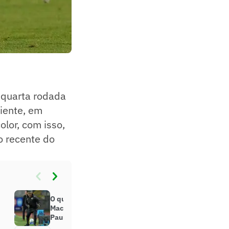
 quarta rodada
iente, em
olor, com isso,
o recente do
O que faltou para a vitória? Roger
Machado analisa empate do São
Paulo