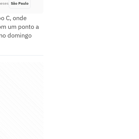
meses
São Paulo
Há 2 meses
po C, onde
com um ponto a
 no domingo