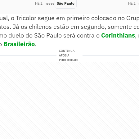
Há 2 meses
São Paulo
Há 2 
ual, o Tricolor segue em primeiro colocado no Gru
tos. Já os chilenos estão em segundo, somente 
mo duelo do São Paulo será contra o
Corinthians
,
lo
Brasileirão
.
CONTINUA
APÓS A
PUBLICIDADE