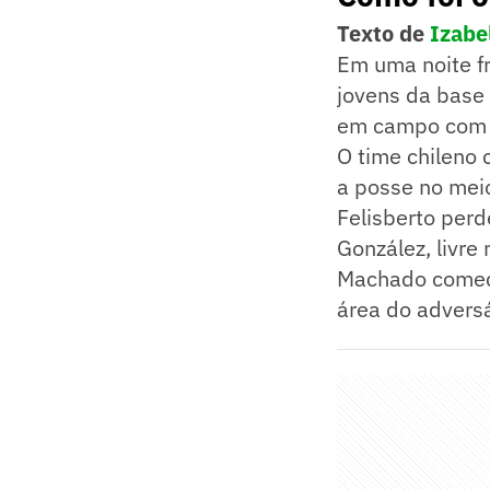
Texto de
Izabe
Em uma noite fr
jovens da base 
em campo com s
O time chileno c
a posse no mei
Felisberto perd
González, livre
Machado começo
área do adversá