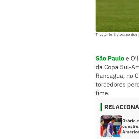
Tricolor terá próximo duel
São Paulo
e O'
da Copa Sul-Am
Rancagua, no Ch
torcedores per
time.
RELACION
Osório e
os estre
Americ