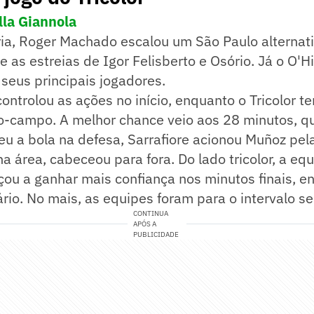
lla Giannola
ia, Roger Machado escalou um São Paulo alternati
e as estreias de Igor Felisberto e Osório. Já o O'H
eus principais jogadores.
ontrolou as ações no início, enquanto o Tricolor te
o-campo. A melhor chance veio aos 28 minutos, 
eu a bola na defesa, Sarrafiore acionou Muñoz pela
 na área, cabeceou para fora. Do lado tricolor, a eq
u a ganhar mais confiança nos minutos finais, e
rio. No mais, as equipes foram para o intervalo se
CONTINUA
APÓS A
PUBLICIDADE