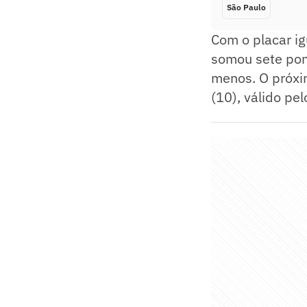
São Paulo
Com o placar ig
somou sete pon
menos. O próxi
(10), válido pe