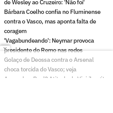
de Wesley ao Cruzeiro: 'Não foi'
Bárbara Coelho confia no Fluminense
contra o Vasco, mas aponta falta de
coragem
'Vagabundeando': Neymar provoca
presidente do Remo nas redes
Golaço de Deossa contra o Arsenal
choca torcida do Vasco; veja
Arsenal ou Real? Atitude de Vini Jr agita
torcedores: 'Vem aí'
CineFoot: Festival de cinema de futebol
chega ao Rio e São Paulo