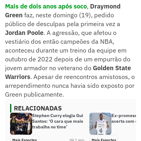
Mais de dois anos após soco
,
Draymond
Green
faz, neste domingo (19), pedido
público de desculpas pela primeira vez a
Jordan Poole
. A agressão, que afetou o
vestiário dos então campeões da NBA,
aconteceu durante um treino da equipe em
outubro de 2022 depois de um empurrão do
jovem armador no veterano do
Golden State
Warriors
. Apesar de reencontros amistosos, o
arrependimento nunca havia sido exposto por
Green publicamente.
RELACIONADAS
Stephen Curry elogia Gui
Ex-promessa 
Santos: ‘O cara que mais
acerta com o 
trabalha no time’
Mais Esportes
Há 1 ano
Mais Esportes