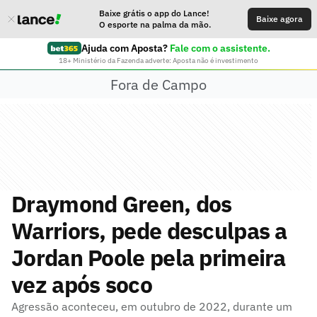
Baixe grátis o app do Lance!
Baixe agora
O esporte na palma da mão.
Ajuda com Aposta?
Fale com o assistente.
18+ Ministério da Fazenda adverte: Aposta não é investimento
Fora de Campo
Draymond Green, dos
Warriors, pede desculpas a
Jordan Poole pela primeira
vez após soco
Agressão aconteceu, em outubro de 2022, durante um