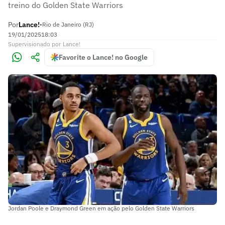
treino do Golden State Warriors
Por
Lance!
•
Rio de Janeiro (RJ)
19/01/2025
18:03
Supervisionado
por
Lance!
Favorite o Lance! no Google
Jordan Poole e Draymond Green em ação pelo Golden State Warriors