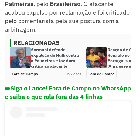
Palmeiras
, pelo
Brasileirão
. O atacante
acabou expulso por reclamação e foi criticado
pelo comentarista pela sua postura com a
arbitragem.
RELACIONADAS
Sormani defende
Reação de Cri
expulsão de Hulk contra
Ronaldo no hi
o Palmeiras e faz dura
Portugal surp
crítica ao atacante
‘Ama esse esp
Fora de Campo
Há 2 anos
Fora de Campo
➡️Siga o Lance! Fora de Campo no WhatsApp
e saiba o que rola fora das 4 linhas