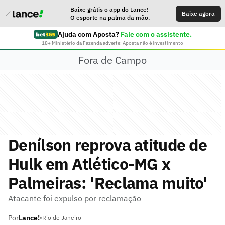
Baixe grátis o app do Lance!
Baixe agora
O esporte na palma da mão.
Ajuda com Aposta?
Fale com o assistente.
18+ Ministério da Fazenda adverte: Aposta não é investimento
Fora de Campo
Denílson reprova atitude de
Hulk em Atlético-MG x
Palmeiras: 'Reclama muito'
Atacante foi expulso por reclamação
Por
Lance!
•
Rio de Janeiro