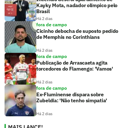
Kayky Mota, nadador olímpico pelo
Brasil
Há 2 dias
fora de campo
Cicinho debocha de suposto pedido
de Memphis no Corinthians
Há 2 dias
fora de campo
Publicação de Arrascaeta agita
torcedores do Flamengo: 'Vamos'
Há 2 dias
fora de campo
Ex-Fluminense dispara sobre
Zubeldía: 'Não tenho simpatia'
Há 2 dias
MAIS LANCE!