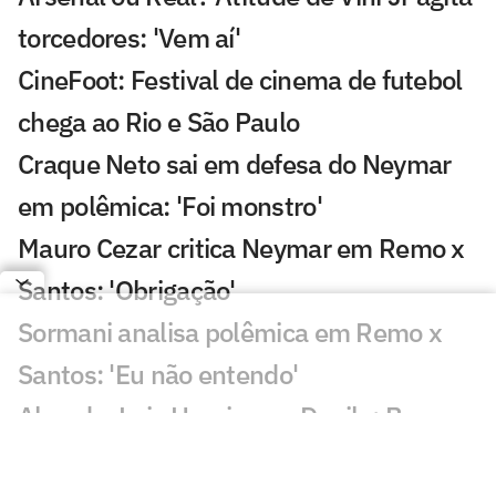
torcedores: 'Vem aí'
CineFoot: Festival de cinema de futebol
chega ao Rio e São Paulo
Craque Neto sai em defesa do Neymar
em polêmica: 'Foi monstro'
Mauro Cezar critica Neymar em Remo x
Santos: 'Obrigação'
Sormani analisa polêmica em Remo x
Santos: 'Eu não entendo'
Almada, Luiz Henrique e Danilo: Braune
é sincero sobre negociações