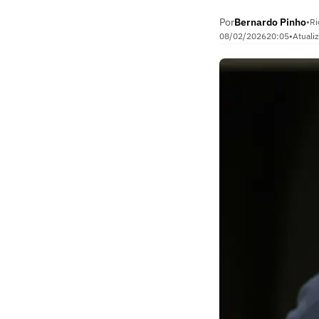
Por
Bernardo Pinho
•
Ri
08/02/2026
20:05
•
Atuali