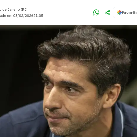
o de Janeiro (RJ)
Favorit
zado em
08/02/2026
21:05