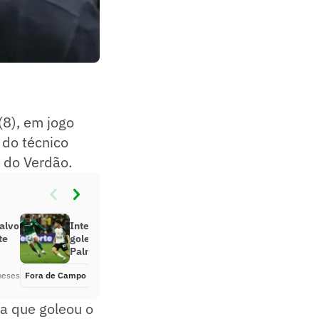
(8), em jogo
 do técnico
s do Verdão.
alvo
Inteligência artificial prevê
te
goleada em Corinthians x
Palmeiras
meses
Fora de Campo
Há 5 meses
ma que goleou o