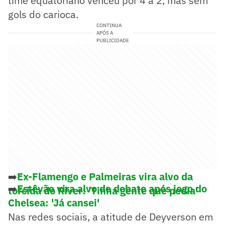
time equatoriano venceu por 4 a 2, mas sem
gols do carioca.
CONTINUA
APÓS A
PUBLICIDADE
➡️
Ex-Flamengo e Palmeiras vira alvo da
➡️
Estêvão vira alvo de debate após jogo do
torcida do River: 'Tinha gente que pedia'
Chelsea: 'Já cansei'
Nas redes sociais, a atitude de Deyverson em