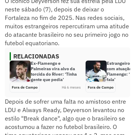
O icônico Deyverson fez sua estreia pela LDU
neste sábado (7), depois de deixar o
Fortaleza no fim de 2025. Nas redes sociais,
muitos estrangeiros repercutiram uma atitude
do atacante brasileiro no seu primeiro jogo no
futebol equatoriano.
RELACIONADAS
Ex-Flamengo e
Estrangeiros 
Palmeiras vira alvo da
com atuação d
torcida do River: ‘Tinha
Flamengo: ‘Po
gente que pedia’
fala’
Fora de Campo
Há 6 meses
Fora de Campo
Depois de sofrer uma falta no amistoso entre
LDU e Always Ready, Deyverson levantou no
estilo "Break dance", algo que o brasileiro se
acostumou a fazer no futebol brasileiro. O