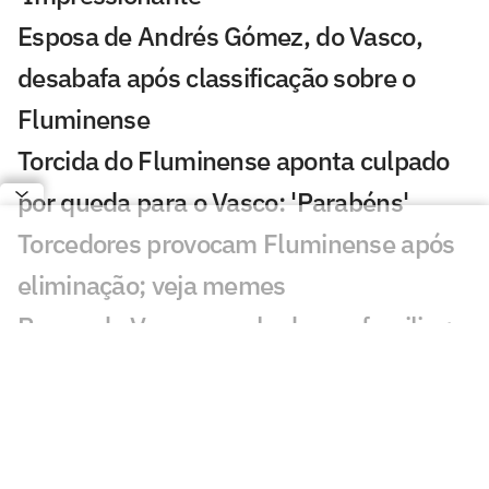
Esposa de Andrés Gómez, do Vasco,
desabafa após classificação sobre o
Fluminense
Torcida do Fluminense aponta culpado
por queda para o Vasco: 'Parabéns'
Torcedores provocam Fluminense após
eliminação; veja memes
Puma, do Vasco, revela drama familiar:
'Meu pai luta pela vida'
Torcedores do Fluminense mandam
recado a Zubeldía: 'Constrangedor'