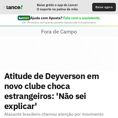
Baixe grátis o app do Lance!
Baixe agora
O esporte na palma da mão.
Ajuda com Aposta?
Fale com o assistente.
18+ Ministério da Fazenda adverte: Aposta não é investimento
Fora de Campo
Atitude de Deyverson em
novo clube choca
estrangeiros: 'Não sei
explicar'
Atacante brasileiro chamou atenção por movimento