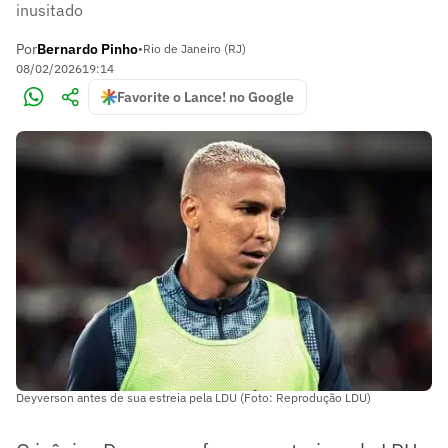
inusitado
Por
Bernardo Pinho
•
Rio de Janeiro (RJ)
08/02/2026
19:14
Favorite o Lance! no Google
Deyverson antes de sua estreia pela LDU (Foto: Reprodução LDU)