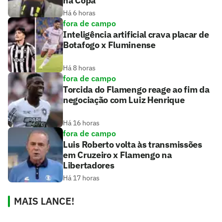
na Copa
Há 6 horas
fora de campo
Inteligência artificial crava placar de
Botafogo x Fluminense
Há 8 horas
fora de campo
Torcida do Flamengo reage ao fim da
negociação com Luiz Henrique
Há 16 horas
fora de campo
Luis Roberto volta às transmissões
em Cruzeiro x Flamengo na
Libertadores
Há 17 horas
MAIS LANCE!