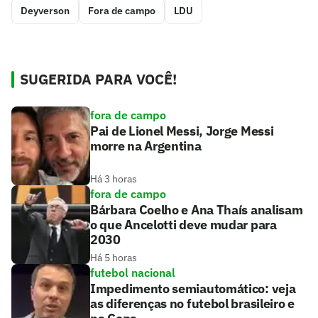
Deyverson
Fora de campo
LDU
SUGERIDA PARA VOCÊ!
fora de campo
Pai de Lionel Messi, Jorge Messi
morre na Argentina
Há 3 horas
fora de campo
Bárbara Coelho e Ana Thaís analisam
o que Ancelotti deve mudar para
2030
Há 5 horas
futebol nacional
Impedimento semiautomático: veja
as diferenças no futebol brasileiro e