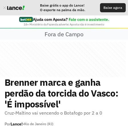
Baixe grátis o app do Lance!
Baixe agora
O esporte na palma da mão.
Ajuda com Aposta?
Fale com o assistente.
18+ Ministério da Fazenda adverte: Aposta não é investimento
Fora de Campo
Brenner marca e ganha
perdão da torcida do Vasco:
'É impossível'
Cruz-Maltino vai vencendo o Botafogo por 2 a 0
Por
Lance!
•
Rio de Janeiro (RJ)