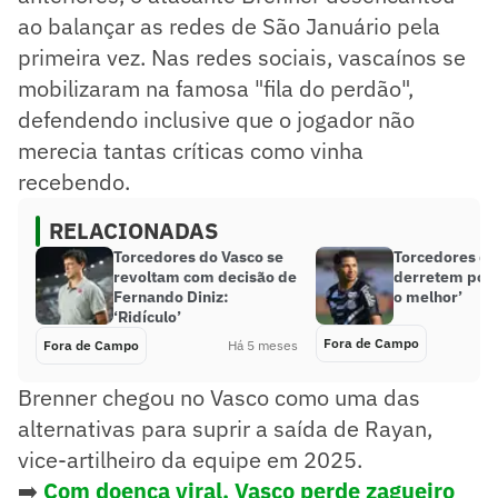
ao balançar as redes de São Januário pela
primeira vez. Nas redes sociais, vascaínos se
mobilizaram na famosa "fila do perdão",
defendendo inclusive que o jogador não
merecia tantas críticas como vinha
recebendo.
RELACIONADAS
Torcedores do Vasco se
Torcedores do
revoltam com decisão de
derretem por 
Fernando Diniz:
o melhor’
‘Ridículo’
Fora de Campo
Fora de Campo
Há 5 meses
Brenner chegou no Vasco como uma das
alternativas para suprir a saída de Rayan,
vice-artilheiro da equipe em 2025.
➡️
Com doença viral, Vasco perde zagueiro