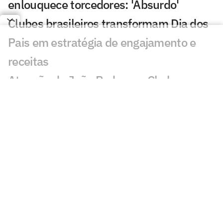
enlouquece torcedores: 'Absurdo'
Clubes brasileiros transformam Dia dos
Pais em estratégia de engajamento e
receitas
Atuação de João Pedro em Chelsea x
Milan viraliza: 'Voando'
Lesão de John Kennedy frustra
torcedores do Fluminense: 'A pior'
Pai de Lionel Messi, Jorge Messi morre
na Argentina
Bárbara Coelho e Ana Thaís analisam o
que Ancelotti deve mudar para 2030