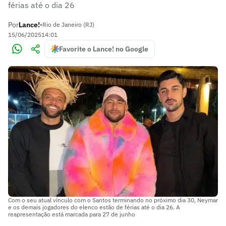
férias até o dia 26
Por
Lance!
•
Rio de Janeiro (RJ)
15/06/2025
14:01
Favorite o Lance! no Google
Com o seu atual vínculo com o Santos terminando no próximo dia 30, Neymar
e os demais jogadores do elenco estão de férias até o dia 26. A
reapresentação está marcada para 27 de junho