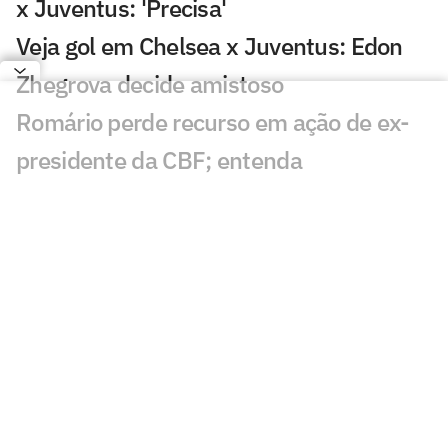
x Juventus: 'Precisa'
Veja gol em Chelsea x Juventus: Edon
Zhegrova decide amistoso
Romário perde recurso em ação de ex-
presidente da CBF; entenda
Dublador revela fala de Neymar a
torcedor do Remo: 'Vem aqui'
Santos faz publicação provocativa ao
Remo após classificação
Discussão de Neymar contra Remo irrita
torcedores: 'O que aconteceu?'
Roberto Carlos se declara a rival do