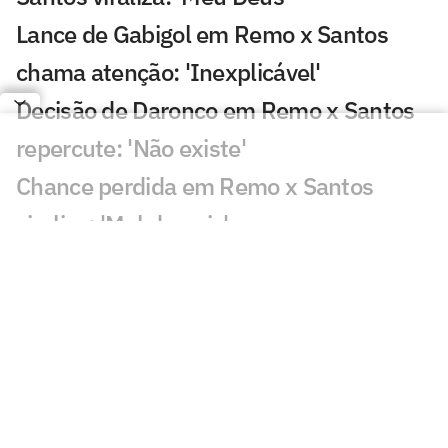
Lance de Gabigol em Remo x Santos
chama atenção: 'Inexplicável'
Decisão de Daronco em Remo x Santos
repercute: 'Não existe'
Chance perdida em Remo x Santos
viraliza: 'Mal demais'
Decisão de Cuca sobre Neymar em
Remo x Santos viraliza: 'Parabéns'
Gol perdido em Juventude x Atlético-
MG causa revolta: 'Vergonha'
Fluminense x Vasco: IA aponta quem