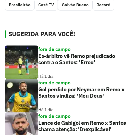
Brasileirão
Cazé TV
Galvão Bueno
Record
SUGERIDA PARA VOCÊ!
fora de campo
Ex-árbitro vê Remo prejudicado
contra o Santos: 'Errou'
Há 1 dia
fora de campo
Gol perdido por Neymar em Remo x
Santos viraliza: 'Meu Deus'
Há 1 dia
fora de campo
Lance de Gabigol em Remo x Santos
chama atenção: 'Inexplicável'