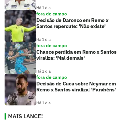
Há 1 dia
fora de campo
Decisão de Daronco em Remo x
Santos repercute: 'Não existe'
Há 1 dia
fora de campo
Chance perdida em Remo x Santos
viraliza: 'Mal demais'
Há 1 dia
fora de campo
Decisão de Cuca sobre Neymar em
Remo x Santos viraliza: 'Parabéns'
Há 1 dia
MAIS LANCE!