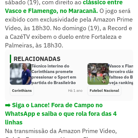
sábado (19), com direito ao
clássico entre
Vasco e Flamengo, no Maracanã.
O jogo será
exibido com exclusividade pela Amazon Prime
Video, às 18h30. No domingo (19), a Record e
a CazéTV exibem o duelo entre Fortaleza e
Palmeiras, às 18h30.
RELACIONADAS
Técnico interino do
Vasco x Flame
Corinthians promete
terceiro cláss
pressionar o Sport em
faltoso do Bra
partida do Brasileirão
veja ranking
Corinthians
Há 1 ano
Futebol Nacional
➡️ Siga o Lance! Fora de Campo no
WhatsApp e saiba o que rola fora das 4
linhas
Na transmissão da Amazon Prime Video,