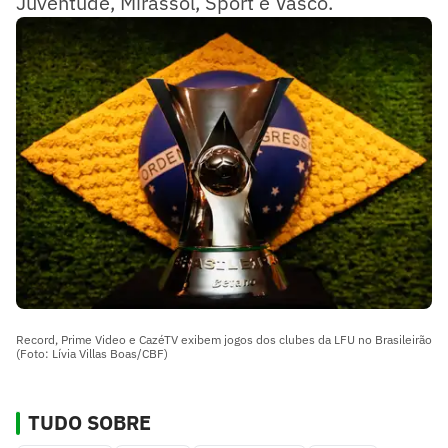
Juventude, Mirassol, Sport e Vasco.
Record, Prime Video e CazéTV exibem jogos dos clubes da LFU no Brasileirão
(Foto: Lívia Villas Boas/CBF)
TUDO SOBRE