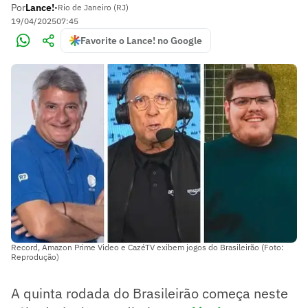
Por
Lance!
•
Rio de Janeiro (RJ)
19/04/2025
07:45
Favorite o Lance! no Google
Record, Amazon Prime Video e CazéTV exibem jogos do Brasileirão (Foto:
Reprodução)
A quinta rodada do Brasileirão começa neste