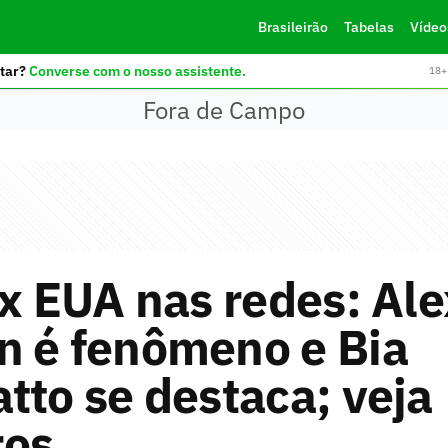
Brasileirão
Tabelas
Vídeo
tar?
Converse com o nosso assistente.
18+ 
Fora de Campo
 x EUA nas redes: Ale
n é fenômeno e Bia
tto se destaca; veja
os