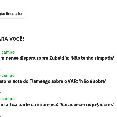
ção Brasileira
RA VOCÊ!
e campo
minense dispara sobre Zubeldía: 'Não tenho simpatia'
s
e campo
tona nota do Flamengo sobre o VAR: 'Não é sobre'
s
e campo
 critica parte da imprensa: 'Vai adoecer os jogadores'
s