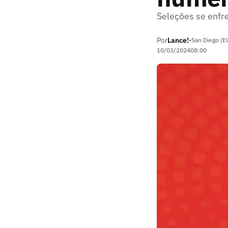
Seleções se enfr
Por
Lance!
•
San Diego (E
10/03/2024
08:00