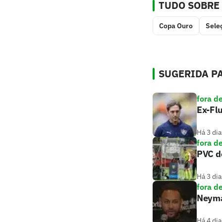
TUDO SOBRE
Copa Ouro
Sele
SUGERIDA PA
fora d
Ex-Flu
Há 3 dia
fora d
PVC de
Há 3 dia
fora d
Neymar
Há 4 dia