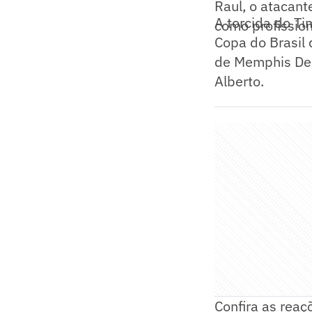
Raul, o atacant
A torcida do Ti
como profissiona
Copa do Brasil 
de Memphis Dep
Alberto.
Confira as reaç