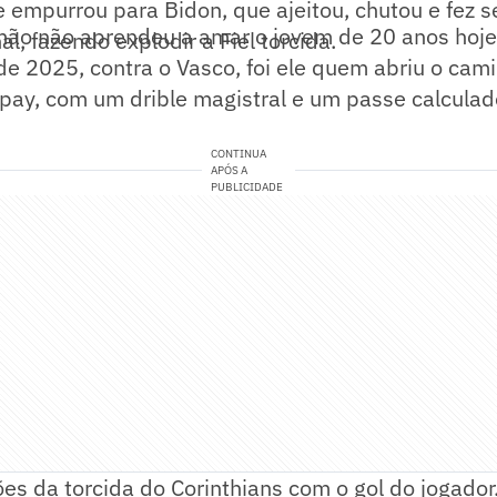
e empurrou para Bidon, que ajeitou, chutou e fez se
mão não aprendeu a amar o jovem de 20 anos hoje,
l, fazendo explodir a Fiel torcida.
de 2025, contra o Vasco, foi ele quem abriu o cami
ay, com um drible magistral e um passe calculado
CONTINUA
APÓS A
PUBLICIDADE
ões da torcida do Corinthians com o gol do jogador