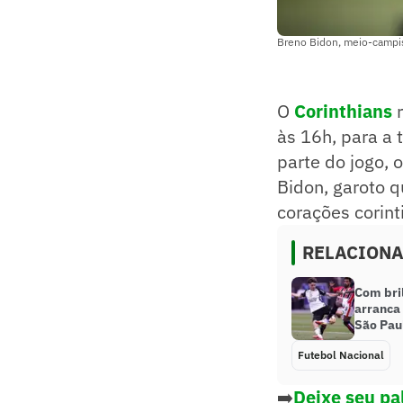
Breno Bidon, meio-campis
O
Corinthians
r
às 16h, para a 
parte do jogo, 
Bidon, garoto q
corações corint
RELACION
Com bril
arranca
São Pau
Futebol Nacional
➡️
Deixe seu pa