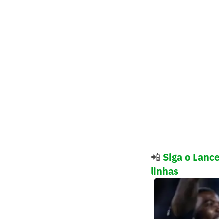
📲
Siga o Lanc
linhas