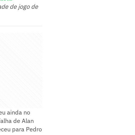
ade de jogo de
eu ainda no
falha de Alan
receu para Pedro