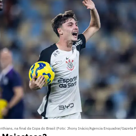
nthians, na final da Copa do Brasil (Foto: Jhony Inácio/Agencia Enquadrar/Gazeta P