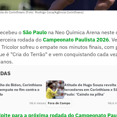
ta do Corinthians (Foto: Rodrigo Coca/Agência Corinthians)
ecebeu o
São Paulo
na Neo Química Arena neste 
terceira rodada do
Campeonato Paulista 2026
. V
o Tricolor sofreu o empate nos minutos finais, com
ue é "Cria do Terrão" e vem conquistando cada ve
ianos.
ADAS
ho de Bidon, Corinthians
Atitude de Hugo Souza revolta
 empate no fim contra o
torcedores em Corinthians x S
lo
Paulo: ‘Caindo na pilha’
Há 6 meses
Fora de Campo
Há 6 
lpite para a próxima rodada do Campeonato Pau