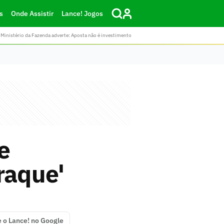
s
Onde Assistir
Lance! Jogos
Ministério da Fazenda adverte: Aposta não é investimento
e
raque'
e o Lance! no Google