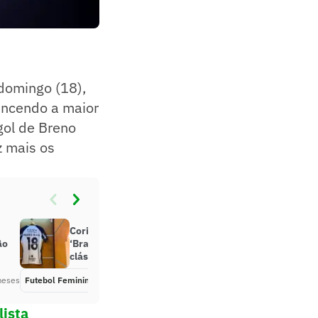
domingo (18),
encendo a maior
 gol de Breno
z mais os
Corinthians estampa campanha
ão
‘Brabas in London’ durante
clássico com o São Paulo
meses
Futebol Feminino
Há 6 meses
lista