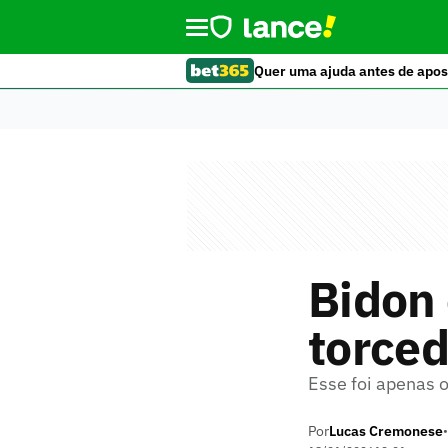
Quer uma ajuda antes de apos
Bidon
torced
Esse foi apenas o
Por
Lucas Cremonese
•