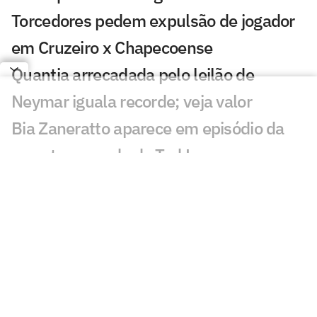
Torcedores pedem expulsão de jogador
em Cruzeiro x Chapecoense
Quantia arrecadada pelo leilão de
Neymar iguala recorde; veja valor
Bia Zaneratto aparece em episódio da
nova temporada de Ted Lasso
Público decidirá qual partida do
Brasileirão passará na Ge TV
Resposta de Neymar a presidente do
Remo viraliza: 'Psicológico forte'
Torcida do Corinthians reage à chegada
de Wesley ao Cruzeiro: 'Não foi'