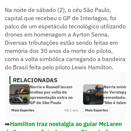
Na noite de sábado (2), o céu São Paulo,
capital que recebeu o GP de Interlagos, foi
palco de um espetáculo tecnológico utilizando
drones em homenagem a Ayrton Senna.
Diversas tributações estão sendo feitas em
memória dos 30 anos da morte do piloto,
como a volta simbólica carregando a bandeira
do Brasil feita pelo piloto Lewis Hamilton.
RELACIONADAS
Norris e Russell levam
Norris minimiz
multas por volta de
de Verstappe
apresentação extra no
remontada no 
GP de São Paulo
‘Não é talento,
Mais Esportes
Há 1 ano
Mais Esportes
➡️
Hamilton traz nostalgia ao guiar McLaren