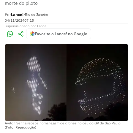
morte do piloto
Por
Lance!
•
Rio de Janeiro
04/11/2024
07:15
Supervisionado
por
Lance!
Favorite o Lance! no Google
Ayrton Senna recebe homanegem de drones no céu do GP de São Paulo
(Foto: Reprodução)