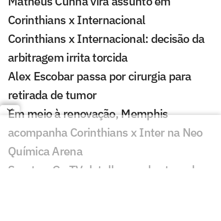
Matheus Cunha vira assunto em
Corinthians x Internacional
Corinthians x Internacional: decisão da
arbitragem irrita torcida
Alex Escobar passa por cirurgia para
retirada de tumor
Em meio à renovação, Memphis
acompanha Corinthians x Inter na Neo
Química Arena
Sportv e Ge TV detalham cobertura da
etapa da WSL de Teahupo'o
ESPN celebra 10 anos do The Ocho com