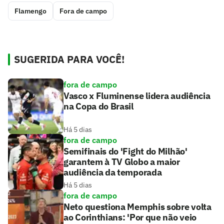
Flamengo
Fora de campo
SUGERIDA PARA VOCÊ!
fora de campo
Vasco x Fluminense lidera audiência
na Copa do Brasil
Há 5 dias
fora de campo
Semifinais do 'Fight do Milhão'
garantem à TV Globo a maior
audiência da temporada
Há 5 dias
fora de campo
Neto questiona Memphis sobre volta
ao Corinthians: 'Por que não veio