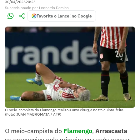
30/04/2026
20:23
Supervisionado
por
Leonardo Damico
Favorite o Lance! no Google
O meio-campista do Flamengo realizou uma cirurgia nesta quinta-feira.
(Foto: JUAN MABROMATA / AFP)
O meio-campista do
Flamengo
,
Arrascaeta
se pronunciou pela primeira vez após passar