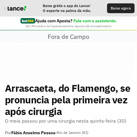
Baixe grátis o app do Lance!
Baixe agora
O esporte na palma da mão.
Ajuda com Aposta?
Fale com o assistente.
18+ Ministério da Fazenda adverte: Aposta não é investimento
Fora de Campo
Arrascaeta, do Flamengo, se
pronuncia pela primeira vez
após cirurgia
O meia passou por uma cirurgia nesta quinta-feira (30)
Por
Fábia Anselmo Pessoa
•
Rio de Janeiro (RJ)