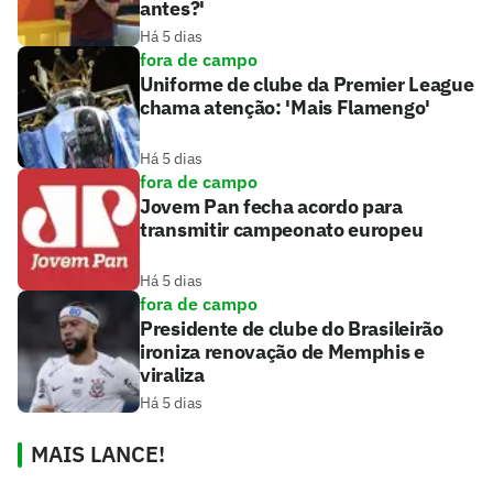
antes?'
Há 5 dias
fora de campo
Uniforme de clube da Premier League
chama atenção: 'Mais Flamengo'
Há 5 dias
fora de campo
Jovem Pan fecha acordo para
transmitir campeonato europeu
Há 5 dias
fora de campo
Presidente de clube do Brasileirão
ironiza renovação de Memphis e
viraliza
Há 5 dias
MAIS LANCE!