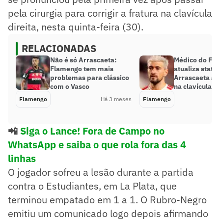
pela cirurgia para corrigir a fratura na clavícula
direita, nesta quinta-feira (30).
RELACIONADAS
Não é só Arrascaeta:
Médico do Fl
Flamengo tem mais
atualiza statu
problemas para clássico
Arrascaeta ap
com o Vasco
na clavícula
Flamengo
Há 3 meses
Flamengo
📲
Siga o Lance! Fora de Campo no
WhatsApp e saiba o que rola fora das 4
linhas
O jogador sofreu a lesão durante a partida
contra o Estudiantes, em La Plata, que
terminou empatado em 1 a 1. O Rubro-Negro
emitiu um comunicado logo depois afirmando