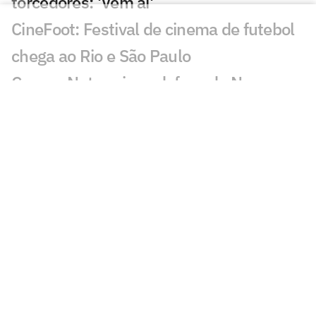
torcedores: 'Vem aí'
CineFoot: Festival de cinema de futebol
chega ao Rio e São Paulo
Craque Neto sai em defesa do Neymar
em polêmica: 'Foi monstro'
Mauro Cezar critica Neymar em Remo x
Santos: 'Obrigação'
Sormani analisa polêmica em Remo x
Santos: 'Eu não entendo'
Almada, Luiz Henrique e Danilo: Braune
é sincero sobre negociações
Patrocinador do Corinthians negocia