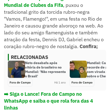
Mundial de Clubes da Fifa
, puxou o
tradicional grito da torcida rubro-negra
"Vamos, Flamengo!", em uma festa no Rio de
Janeiro e causou grande alvoroço na web. Ao
lado do seu amigo flamenguista e também
atração da festa, Dennis DJ, Gabriel encheu o
coração rubro-negro de nostalgia.
Confira;
RELACIONADAS
Neto desabafa após
Mundial: Cazé
vitória de brasileiro no
recorde de au
Mundial: ‘Não representa
com virada d
o Brasil’
sobre o Chels
Fora de Campo
Há 1 ano
Fora de Campo
➡️ Siga o Lance! Fora de Campo no
WhatsApp e saiba o que rola fora das 4
linhas