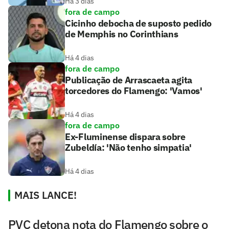
Há 3 dias
fora de campo
Cicinho debocha de suposto pedido
de Memphis no Corinthians
Há 4 dias
fora de campo
Publicação de Arrascaeta agita
torcedores do Flamengo: 'Vamos'
Há 4 dias
fora de campo
Ex-Fluminense dispara sobre
Zubeldía: 'Não tenho simpatia'
Há 4 dias
MAIS LANCE!
PVC detona nota do Flamengo sobre o