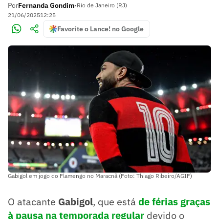
Por
Fernanda Gondim
•
Rio de Janeiro (RJ)
21/06/2025
12:25
Favorite o Lance! no Google
Gabigol em jogo do Flamengo no Maracnã (Foto: Thiago Ribeiro/AGIF)
O atacante
Gabigol
, que está
de férias graças
à pausa na temporada regular
devido o