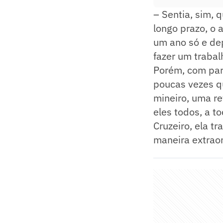
– Sentia, sim, 
longo prazo, o 
um ano só e dep
fazer um traba
Porém, com par
poucas vezes qu
mineiro, uma r
eles todos, a t
Cruzeiro, ela t
maneira extraor