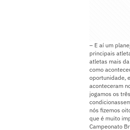
– E aí um plane
principais atle
atletas mais da
como aconteceu,
oportunidade, 
aconteceram nos
jogamos os trê
condicionassem
nós fizemos oit
que é muito imp
Campeonato Bra