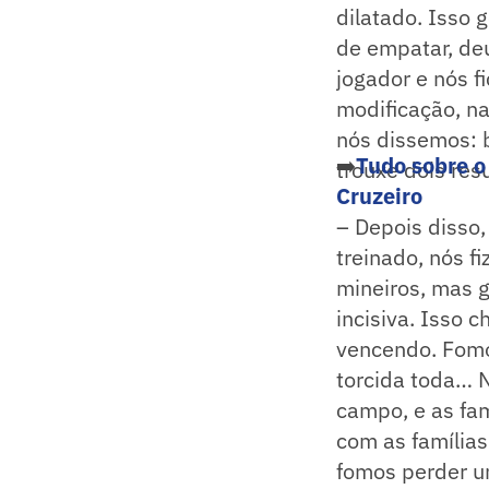
dilatado. Isso 
de empatar, deu
jogador e nós f
modificação, na
nós dissemos: b
➡️
Tudo sobre o
trouxe dois res
Cruzeiro
– Depois disso,
treinado, nós 
mineiros, mas g
incisiva. Isso 
vencendo. Fomo
torcida toda… 
campo, e as fam
com as famílias
fomos perder um