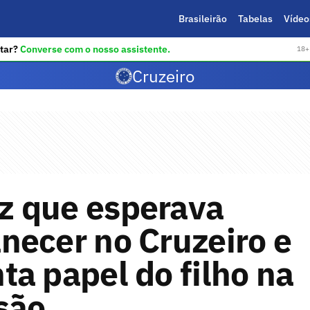
Brasileirão
Tabelas
Vídeo
tar?
Converse com o nosso assistente.
18+ 
Cruzeiro
iz que esperava
necer no Cruzeiro e
a papel do filho na
são