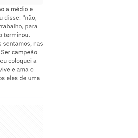
lho a médio e
u disse: "não,
trabalho, para
o terminou.
s sentamos, nas
? Ser campeão
eu coloquei a
 vive e ama o
dos eles de uma