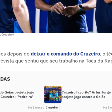
o/Cruzeiro)
ses depois de
deixar o comando do Cruzeiro
, o t
evista que sentiu que seu trabalho na Toca da Rap
.
ADAS
do Goiás projeta jogo
Cruzeiro favorito? Artur Jorge
 Cruzeiro: ‘Pedreira’
projeta jogo contra o Goiás
Há 2 meses
Cruzeiro
Há 2 