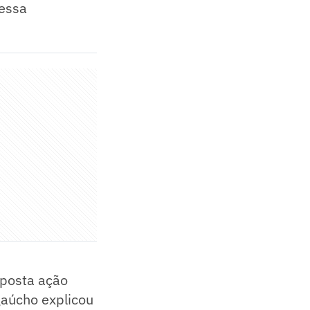
 essa
uposta ação
 gaúcho explicou