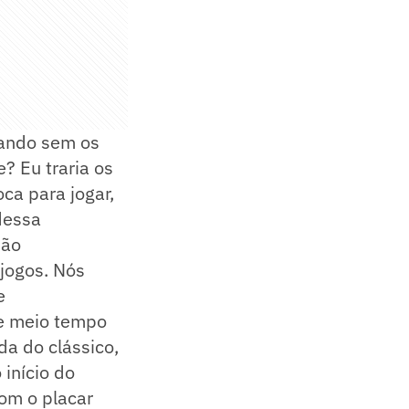
iando sem os
e? Eu traria os
ca para jogar,
dessa
não
jogos. Nós
e
se meio tempo
da do clássico,
 início do
om o placar