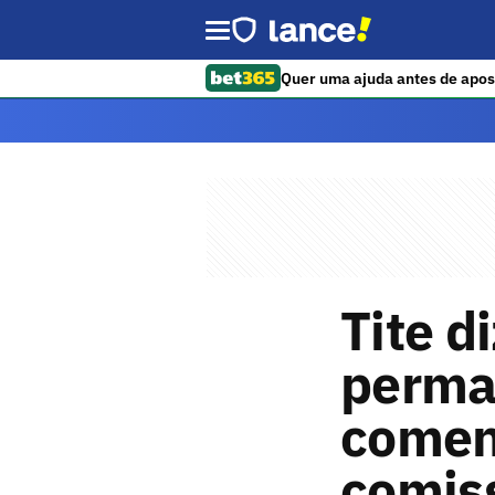
Quer uma ajuda antes de apos
Tite d
perma
coment
comis