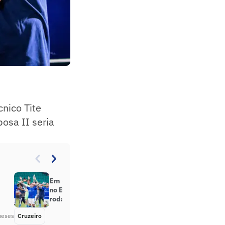
écnico Tite
osa II seria
Em qual posição o Cruzeiro ficou
no Brasileirão depois da 15ª
rodada?
meses
Cruzeiro
Há 2 meses