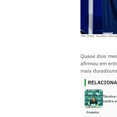
Tite (Foto: Gustavo Aleix
Quase dois me
afirmou em entr
mais duradouro
RELACION
Técnico 
contra o
Cruzeiro