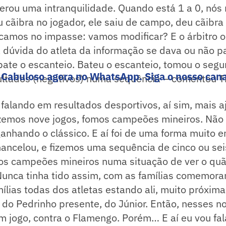
gerou uma intranquilidade. Quando está 1 a 0, nós
 cãibra no jogador, ele saiu de campo, deu cãibr
icamos no impasse: vamos modificar? E o árbitro o
 dúvida do atleta da informação se dava ou não pa
ate o escanteio. Bateu o escanteio, tomou o segu
 Cabuloso agora no WhatsApp. Siga o nosso cana
ultados (negativos) numa sequência – comentou Ti
 falando em resultados desportivos, aí sim, mais a
fizemos nove jogos, fomos campeões mineiros. Nã
anhando o clássico. E aí foi de uma forma muito 
chancelou, e fizemos uma sequência de cinco ou sei
s campeões mineiros numa situação de ver o quã
Nunca tinha tido assim, com as famílias comemora
ílias todas dos atletas estando ali, muito próxima
 do Pedrinho presente, do Júnior. Então, nesses n
 jogo, contra o Flamengo. Porém… E aí eu vou fala