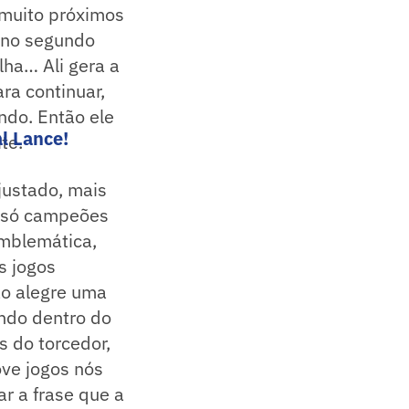
 muito próximos
a no segundo
lha… Ali gera a
ra continuar,
ndo. Então ele
l Lance!
te.
justado, mais
o só campeões
emblemática,
s jogos
o alegre uma
ndo dentro do
s do torcedor,
ove jogos nós
r a frase que a