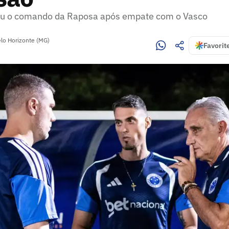
xou o comando da Raposa após empate com o Vasco
lo Horizonte (MG)
Favorit