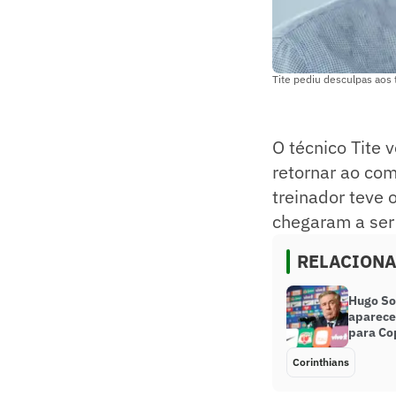
Tite pediu desculpas aos
O técnico Tite 
retornar ao co
treinador teve 
chegaram a ser
RELACION
Hugo So
aparece 
para Co
Corinthians