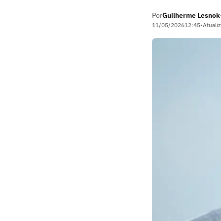
Por
Guilherme Lesnok
11/05/2026
12:45
•
Atuali