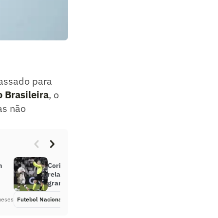
passado para
 Brasileira
, o
as não
m
Corinthians x São Paulo: árbitro
relata objetos lançados no
gramado da Neo Química Arena
meses
Futebol Nacional
Há 2 meses