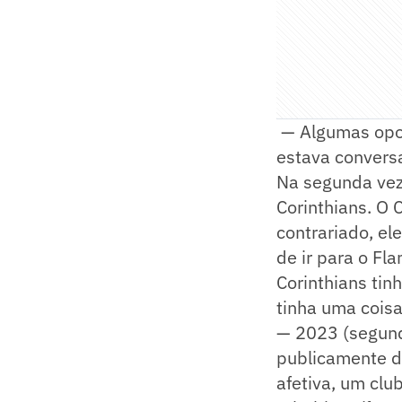
— Algumas oport
estava convers
Na segunda vez,
Corinthians. O 
contrariado, ele
de ir para o Fl
Corinthians tin
tinha uma coisa
— 2023 (segunda
publicamente di
afetiva, um cl