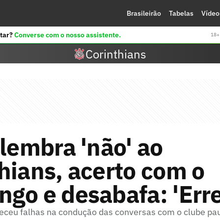
Brasileirão
Tabelas
Vídeo
tar?
Converse com o nosso assistente.
18+ 
Corinthians
elembra 'não' ao
hians, acerto com o
go e desabafa: 'Erre
eceu falhas na condução das conversas com o clube pau