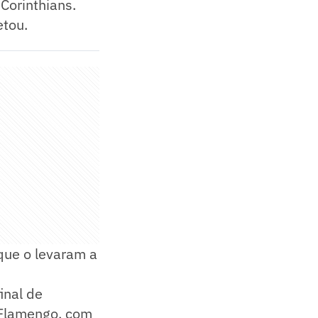
 Corinthians.
etou.
que o levaram a
inal de
 Flamengo, com