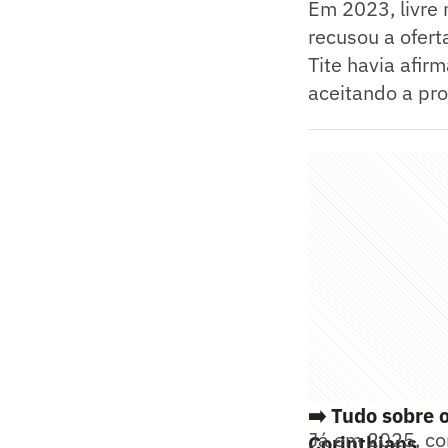
Em 2023, livre 
recusou a ofer
Tite havia afi
aceitando a pr
➡️ Tudo sobre 
Já em 2025, co
Corinthians