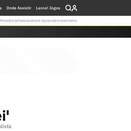
s
Onde Assistir
Lance! Jogos
Ministério da Fazenda adverte: Aposta não é investimento
i'
lista