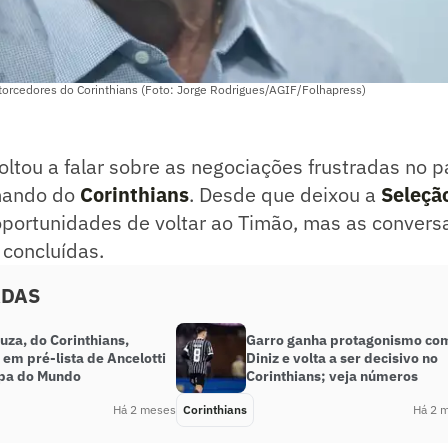
 torcedores do Corinthians (Foto: Jorge Rodrigues/AGIF/Folhapress)
voltou a falar sobre as negociações frustradas no 
mando do
Corinthians
. Desde que deixou a
Seleção
oportunidades de voltar ao Timão, mas as convers
 concluídas.
ADAS
uza, do Corinthians,
Garro ganha protagonismo co
em pré-lista de Ancelotti
Diniz e volta a ser decisivo no
pa do Mundo
Corinthians; veja números
Há 2 meses
Corinthians
Há 2 