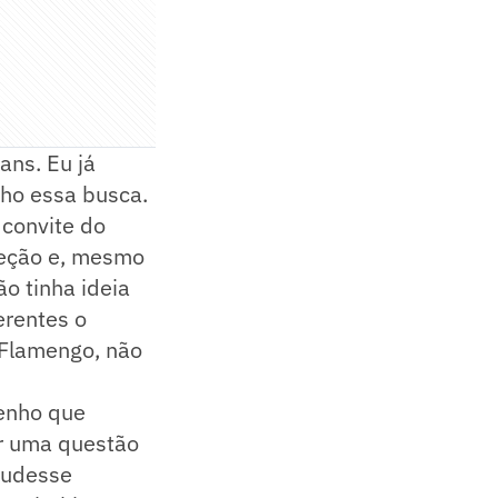
ans. Eu já
nho essa busca.
 convite do
eleção e, mesmo
ão tinha ideia
erentes o
 Flamengo, não
tenho que
or uma questão
pudesse