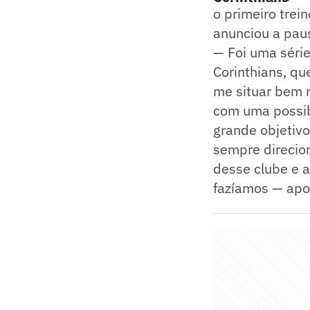
o primeiro trei
anunciou a paus
— Foi uma série
Corinthians, q
me situar bem 
com uma possib
grande objetivo
sempre direcio
desse clube e a
fazíamos — apon