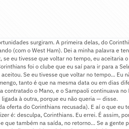
unidades surgiram. A primeira delas, do Corinthi
ando (com o West Ham). Dei a minha palavra e te
 se eu tivesse que voltar no tempo, eu aceitaria o
Corinthians foi o clube que eu saí para ir para a S
 aceitou. Se eu tivesse que voltar no tempo... Eu n
amengo, tanto é que na mesma data ou em dias dif
ha contratado o Mano, e o Sampaoli continuava no
 ligada à outra, porque eu não queria — disse.
 oferta do Corinthians recusada). E aí o que eu 
zer é: desculpa, Corinthians. Eu errei. É assim, p
ube que também na saída, no retorno… Se a gente 