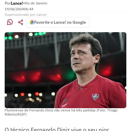
Por
Lance!
•
Rio de Janeiro
19/06/2024
06:44
Supervisionado
por
Lance!
Favorite o Lance! no Google
Fluminense de Fernando Diniz não vence há três partidas (Foto: Thiago
Ribeiro/AGIF)
O técnico Fernando Diniz vive o seu pior