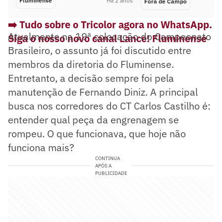
Fluminense
Há 2 anos
Fora de Campo
➡️ Tudo sobre o Tricolor agora no WhatsApp.
Atualmente na 19ª colocação do Campeonato
Siga o nosso novo canal Lance! Fluminens
e
Brasileiro, o assunto já foi discutido entre
membros da diretoria do Fluminense.
Entretanto, a decisão sempre foi pela
manutenção de Fernando Diniz. A principal
busca nos corredores do CT Carlos Castilho é:
entender qual peça da engrenagem se
rompeu. O que funcionava, que hoje não
funciona mais?
CONTINUA
APÓS A
PUBLICIDADE