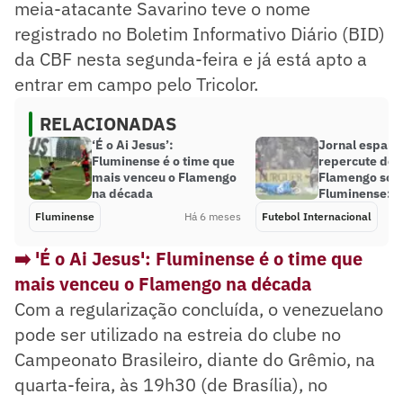
meia-atacante Savarino teve o nome
registrado no Boletim Informativo Diário (BID)
da CBF nesta segunda-feira e já está apto a
entrar em campo pelo Tricolor.
RELACIONADAS
‘É o Ai Jesus’:
Jornal espanh
Fluminense é o time que
repercute der
mais venceu o Flamengo
Flamengo sob
na década
Fluminense: 
Fluminense
Há 6 meses
Futebol Internacional
➡️ 'É o Ai Jesus': Fluminense é o time que
mais venceu o Flamengo na década
Com a regularização concluída, o venezuelano
pode ser utilizado na estreia do clube no
Campeonato Brasileiro, diante do Grêmio, na
quarta-feira, às 19h30 (de Brasília), no