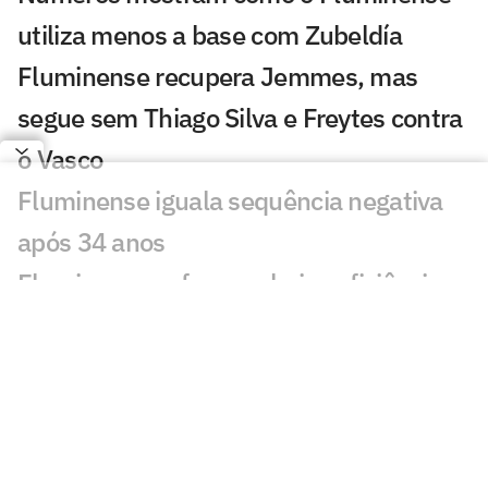
utiliza menos a base com Zubeldía
Fluminense recupera Jemmes, mas
segue sem Thiago Silva e Freytes contra
o Vasco
Fluminense iguala sequência negativa
após 34 anos
Fluminense sofre com baixa eficiência e
segue sem vencer pós-Copa
Igor Rabello analisa falta de
oportunidades no Fluminense: 'Me
prejudicou'