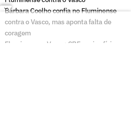
Bárbara Coelho confia no Fluminense
contra o Vasco, mas aponta falta de
coragem
Fluminense x Vasco: CBF envia ofício
para corrigir cartão do jogo de ida
Vasco tem aproveitamento superior ao
Fluminense em pênaltis; veja números
Zubeldía enfrenta dilema para escalar o
Fluminense diante do Vasco
Fluminense x Vasco: vidente prevê jogo
difícil no clássico carioca