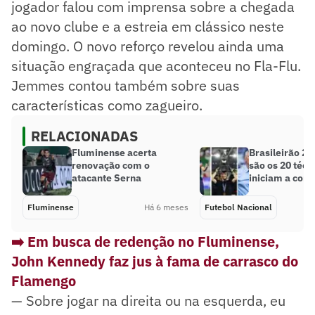
jogador falou com imprensa sobre a chegada
ao novo clube e a estreia em clássico neste
domingo. O novo reforço revelou ainda uma
situação engraçada que aconteceu no Fla-Flu.
Jemmes contou também sobre suas
características como zagueiro.
RELACIONADAS
Fluminense acerta
Brasileirão 2
renovação com o
são os 20 técn
atacante Serna
iniciam a com
Fluminense
Há 6 meses
Futebol Nacional
➡️ Em busca de redenção no Fluminense,
John Kennedy faz jus à fama de carrasco do
Flamengo
— Sobre jogar na direita ou na esquerda, eu