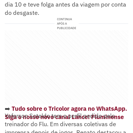
dia 10 e teve folga antes da viagem por conta
do desgaste.
CONTINUA
APÓS A
PUBLICIDADE
➡️
Tudo sobre o Tricolor agora no WhatsApp.
Yeferson Soteldo tem o perfil pedido pelo
Siga o nosso novo canal Lance! Fluminense
treinador do Flu. Em diversas coletivas de
imprensa depois de jogos, Renato destacou a