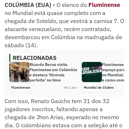
COLÚMBIA (EUA) -
O elenco do
Fluminense
no Mundial está quase completo com a
chegada de Soteldo, que vestirá a camisa 7. O
atacante venezuelano, recém contratado,
desembarcou em Colúmbia na madrugada de
sábado (14).
RELACIONADAS
Ricardo Berna visita
Fluminense m
Fluminense em Colúmbia
espaço para t
e destaca ‘fórmula
no Mundial; ve
perfeita’ no time
e como compr
Fluminense
Há 1 ano
Mundial de Clubes
Com isso, Renato Gaúcho tem 31 dos 32
jogadores inscritos, faltando apenas a
chegada de Jhon Arias, esperado no mesmo
dia. O colombiano estava com a seleção até o