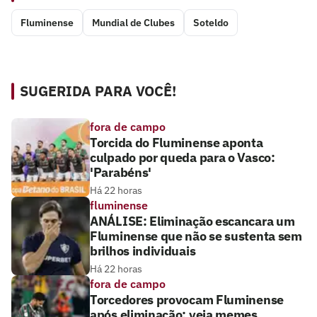
Fluminense
Mundial de Clubes
Soteldo
SUGERIDA PARA VOCÊ!
fora de campo
Torcida do Fluminense aponta
culpado por queda para o Vasco:
'Parabéns'
Há 22 horas
fluminense
ANÁLISE: Eliminação escancara um
Fluminense que não se sustenta sem
brilhos individuais
Há 22 horas
fora de campo
Torcedores provocam Fluminense
após eliminação; veja memes